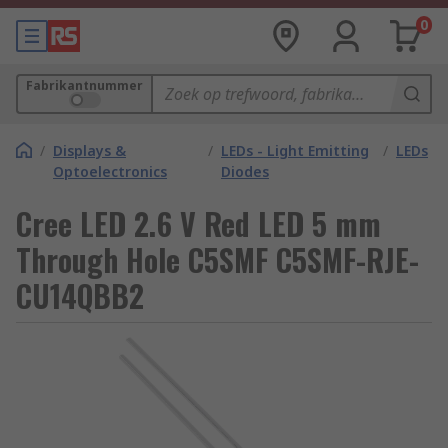
0
Fabrikantnummer
/
Displays &
/
LEDs - Light Emitting
/
LEDs
Optoelectronics
Diodes
Cree LED 2.6 V Red LED 5 mm
Through Hole C5SMF C5SMF-RJE-
CU14QBB2