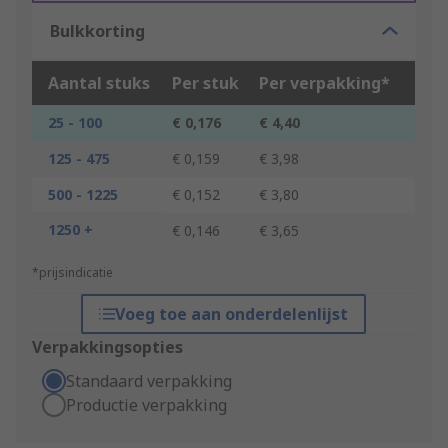
Bulkkorting
Aantal stuks
Per stuk
Per verpakking*
25 - 100
€ 0,176
€ 4,40
125 - 475
€ 0,159
€ 3,98
500 - 1225
€ 0,152
€ 3,80
1250 +
€ 0,146
€ 3,65
*prijsindicatie
Voeg toe aan onderdelenlijst
Verpakkingsopties
Standaard verpakking
Productie verpakking