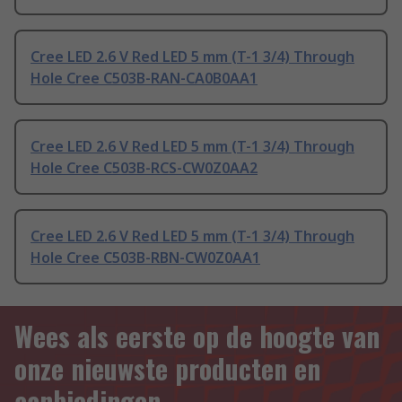
Cree LED 2.6 V Red LED 5 mm (T-1 3/4) Through
Hole Cree C503B-RAN-CA0B0AA1
Cree LED 2.6 V Red LED 5 mm (T-1 3/4) Through
Hole Cree C503B-RCS-CW0Z0AA2
Cree LED 2.6 V Red LED 5 mm (T-1 3/4) Through
Hole Cree C503B-RBN-CW0Z0AA1
Wees als eerste op de hoogte van
onze nieuwste producten en
aanbiedingen