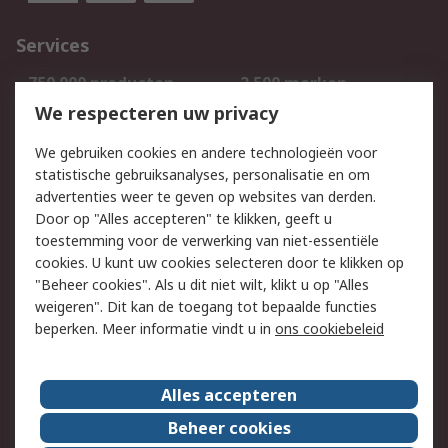
Services
750.000 producten
2.500 merken
Bestellen
Inkoopoplossingen
We respecteren uw privacy
Retouren
Technisch advies
We gebruiken cookies en andere technologieën voor
Track & Trace
statistische gebruiksanalyses, personalisatie en om
advertenties weer te geven op websites van derden.
Wettelijk
Door op "Alles accepteren" te klikken, geeft u
toestemming voor de verwerking van niet-essentiële
Cookiebeleid
Email veiligheid
cookies. U kunt uw cookies selecteren door te klikken op
Privacybeleid
Websitevoorwaarden
"Beheer cookies". Als u dit niet wilt, klikt u op "Alles
weigeren". Dit kan de toegang tot bepaalde functies
Algemene
beperken. Meer informatie vindt u in
ons cookiebeleid
verkoopvoorwaarden
Over RS
Alles accepteren
RS Group
Over ons
Beheer cookies