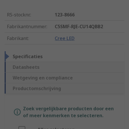
RS-stocknr.
:
123-8666
Fabrikantnummer
:
C5SMF-RJE-CU14QBB2
Fabrikant
:
Cree LED
Specificaties
Datasheets
Wetgeving en compliance
Productomschrijving
Zoek vergelijkbare producten door een
of meer kenmerken te selecteren.