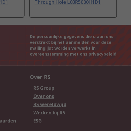
H1D1
Through Hole L03R5000H1D1
De persoonlijke gegevens die u aan ons
verstrekt bij het aanmelden voor deze
mailinglijst worden verwerkt in
overeenstemming met ons
privacybeleid
.
Over RS
RS Group
Over ons
RS wereldwijd
Werken bij RS
aarden
ESG