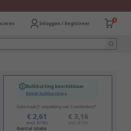
0
aceren
Inloggen / Registreer
Bulkkorting beschikbaar
Bekijk bulkkorting
Subtotaal (1 verpakking van 5 eenheden)*
€ 2,61
€ 3,16
(excl. BTW)
(incl. BTW)
Add
Aantal stuks