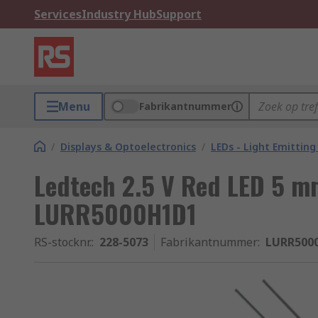
Services
Industry Hub
Support
Menu
Fabrikantnummer
/
Displays & Optoelectronics
/
LEDs - Light Emitting
Ledtech 2.5 V Red LED 5 m
LURR5000H1D1
RS-stocknr.
:
228-5073
Fabrikantnummer
:
LURR500