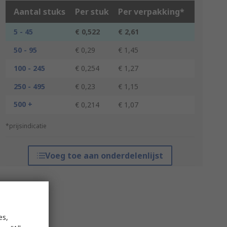
Aantal stuks
Per stuk
Per verpakking*
5 - 45
€ 0,522
€ 2,61
50 - 95
€ 0,29
€ 1,45
100 - 245
€ 0,254
€ 1,27
250 - 495
€ 0,23
€ 1,15
500 +
€ 0,214
€ 1,07
*prijsindicatie
Voeg toe aan onderdelenlijst
es,