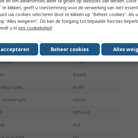
tie en om advertenties weer te geven op websites van derden. Door 
 te klikken, geeft u toestemming voor de verwerking van niet-essent
Voltage
2.5V
kunt uw cookies selecteren door te klikken op "Beheer cookies". Als u 
 u op "Alles weigeren". Dit kan de toegang tot bepaalde functies beper
f Pins
2
vindt u in
ons cookiebeleid
ngle
30 °
s accepteren
Beheer cookies
Alles wei
ensions
8.7 x 5 mm
nosity
1.3 cd
pe
Round
s/Approvals
RoHS
 Wavelength
660nm
sh
Diffused
our
Red
ve Standard
No