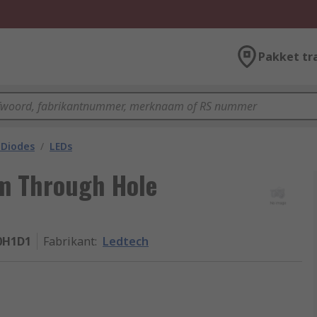
Pakket tr
 Diodes
/
LEDs
m Through Hole
0H1D1
Fabrikant
:
Ledtech