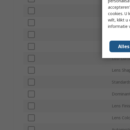
personalisa
accepteren"
Forward 
cookies. U 
wilt, klikt
Number o
informatie 
Viewing A
Alle
Lens Dim
LED Lumi
Lens Sha
Standard
Dominant
Lens Fini
Lens Col
Automoti