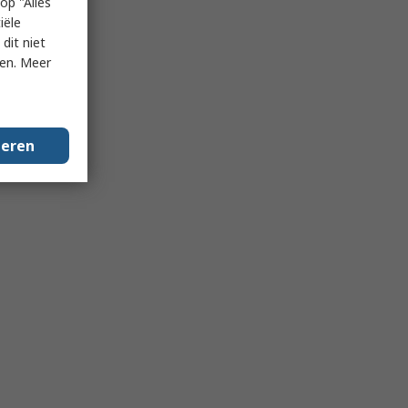
op "Alles
iële
dit niet
ken. Meer
geren