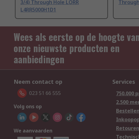
3/4) Through Hole LORR
Through
L4RR5000H1D1
Wees als eerste op de hoogte va
onze nieuwste producten en
aanbiedingen
Neem contact op
Services
023 51 66 555
750.000 
2.500 me
Volg ons op
Bestelle
Inkoopop
Retoure
We aanvaarden
Technisc