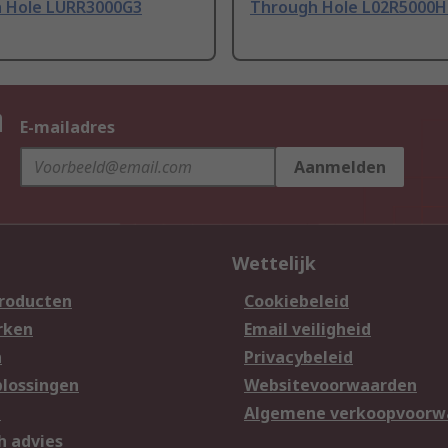
 Hole LURR3000G3
Through Hole L02R5000
n
E-mailadres
Aanmelden
Wettelijk
producten
Cookiebeleid
rken
Email veiligheid
n
Privacybeleid
lossingen
Websitevoorwaarden
n
Algemene verkoopvoorw
h advies