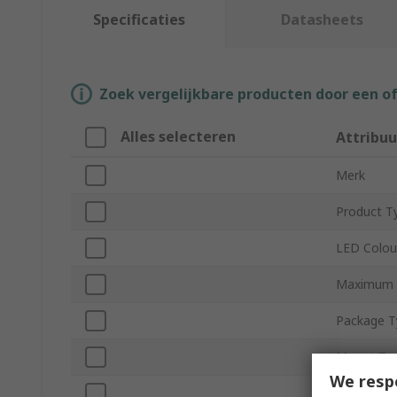
Specificaties
Datasheets
Zoek vergelijkbare producten door een o
Alles selecteren
Attribuu
Merk
Product T
LED Colou
Maximum F
Package T
Mount Ty
We resp
Packaging