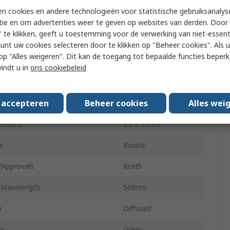
n cookies en andere technologieën voor statistische gebruiksanalys
ower Dissipation
105mW
tie en om advertenties weer te geven op websites van derden. Door 
 te klikken, geeft u toestemming voor de verwerking van niet-essent
oltage
2.2V
kunt uw cookies selecteren door te klikken op "Beheer cookies". Als u 
 u op "Alles weigeren". Dit kan de toegang tot bepaalde functies beper
 Pins
2
vindt u in
ons cookiebeleid
gle
60 °
s accepteren
Beheer cookies
Alles wei
osity
40 mcd
nsions
8.6 x 5 mm
e
Round
/Approvals
RoHS
 Wavelength
568nm
h
Diffused
ur
Green