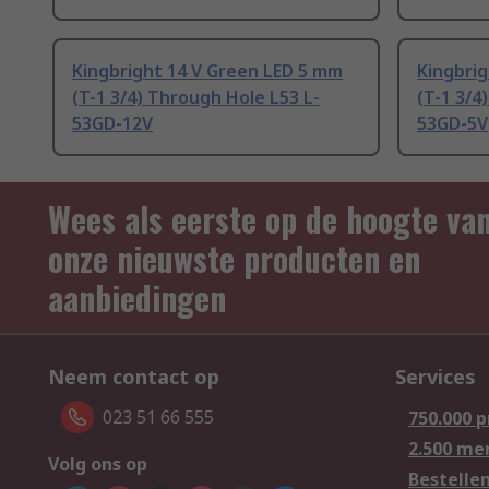
Kingbright 14 V Green LED 5 mm
Kingbrig
(T-1 3/4) Through Hole L53 L-
(T-1 3/4
53GD-12V
53GD-5V
Wees als eerste op de hoogte va
onze nieuwste producten en
aanbiedingen
Neem contact op
Services
023 51 66 555
750.000 
2.500 me
Volg ons op
Bestelle