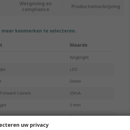
Wetgeving en
Productomschrijving
compliance
f meer kenmerken te selecteren.
t
Waarde
Kingbright
ype
LED
r
Green
orward Current
25mA
ype
5 mm
pe
Through Hole
ecteren uw privacy
Bulk