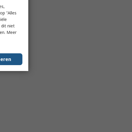
es,
op "Alles
iële
dit niet
ken. Meer
geren