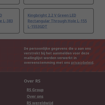
ED
Kingbright 2.2 V Green LED
e L-383
Rectangular Through Hole L-155
L-1553GDT
De persoonlijke gegevens die u aan ons
verstrekt bij het aanmelden voor deze
mailinglijst worden verwerkt in
overeenstemming met ons
privacybeleid
.
Over RS
RS Group
Over ons
RS wereldwijd