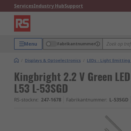
Services
Industry Hub
Support
Menu
Fabrikantnummer
/
Displays & Optoelectronics
/
LEDs - Light Emitting
Kingbright 2.2 V Green LE
L53 L-53SGD
RS-stocknr.
:
247-1678
Fabrikantnummer
:
L-53SGD