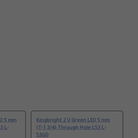
ED 5 mm
Kingbright 2 V Green LED 5 mm
3 L-
(T-1 3/4) Through Hole L53 L-
53GD