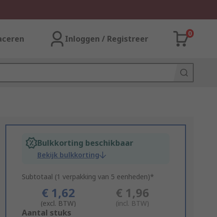
0
aceren
Inloggen / Registreer
Bulkkorting beschikbaar
Bekijk bulkkorting
Subtotaal (1 verpakking van 5 eenheden)*
€ 1,62
€ 1,96
(excl. BTW)
(incl. BTW)
Add
Aantal stuks