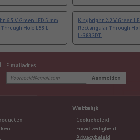
ht 6.5 V Green LED 5 mm
Kingbright 2.2 V Green L
) Through Hole L53 L-
Rectangular Through Hol
L-383GDT
n
E-mailadres
Aanmelden
Wettelijk
producten
Cookiebeleid
rken
Email veiligheid
n
Privacybeleid