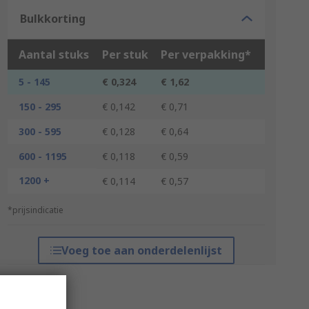
Bulkkorting
Aantal stuks
Per stuk
Per verpakking*
5 - 145
€ 0,324
€ 1,62
150 - 295
€ 0,142
€ 0,71
300 - 595
€ 0,128
€ 0,64
600 - 1195
€ 0,118
€ 0,59
1200 +
€ 0,114
€ 0,57
*prijsindicatie
Voeg toe aan onderdelenlijst