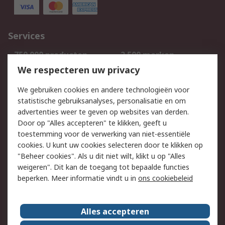
Services
750.000 producten
2.500 merken
Bestellen
Inkoopoplossingen
We respecteren uw privacy
Retouren
Technisch advies
We gebruiken cookies en andere technologieën voor
Track & Trace
statistische gebruiksanalyses, personalisatie en om
advertenties weer te geven op websites van derden.
Wettelijk
Door op "Alles accepteren" te klikken, geeft u
toestemming voor de verwerking van niet-essentiële
Cookiebeleid
Email veiligheid
cookies. U kunt uw cookies selecteren door te klikken op
Privacybeleid
Websitevoorwaarden
"Beheer cookies". Als u dit niet wilt, klikt u op "Alles
weigeren". Dit kan de toegang tot bepaalde functies
Algemene
beperken. Meer informatie vindt u in
ons cookiebeleid
verkoopvoorwaarden
Over RS
Alles accepteren