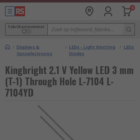
0
Fabrikantnummer
/
Displays &
/
LEDs - Light Emitting
/
LEDs
Optoelectronics
Diodes
Kingbright 2.1 V Yellow LED 3 mm
(T-1) Through Hole L-7104 L-
7104YD