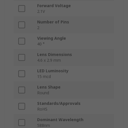
Forward Voltage
2.1V
Number of Pins
2
Viewing Angle
40 °
Lens Dimensions
4.6 x 2.9 mm
LED Luminosity
15 mcd
Lens Shape
Round
Standards/Approvals
RoHS
Dominant Wavelength
588nm