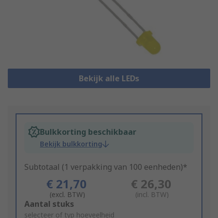
Bekijk alle LEDs
Bulkkorting beschikbaar
Bekijk bulkkorting
Subtotaal (1 verpakking van 100 eenheden)*
€ 21,70
€ 26,30
(excl. BTW)
(incl. BTW)
Add
Aantal stuks
to
selecteer of typ hoeveelheid