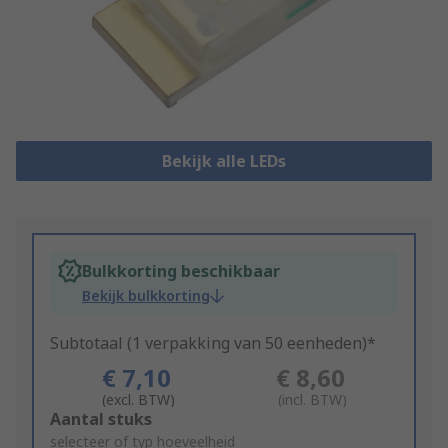
Bekijk alle LEDs
Bulkkorting beschikbaar
Bekijk bulkkorting
Subtotaal (1 verpakking van 50 eenheden)*
€ 7,10
€ 8,60
(excl. BTW)
(incl. BTW)
Add
Aantal stuks
to
selecteer of typ hoeveelheid