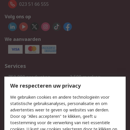
023 51 66 555
Volg ons op
We aanvaarden
Services
750.000 producten
2.500 merken
Bestellen
Inkoopoplossingen
We respecteren uw privacy
Retouren
Technisch advies
We gebruiken cookies en andere technologieën voor
Track & Trace
statistische gebruiksanalyses, personalisatie en om
advertenties weer te geven op websites van derden.
Wettelijk
Door op "Alles accepteren" te klikken, geeft u
toestemming voor de verwerking van niet-essentiële
Cookiebeleid
Email veiligheid
cookies. U kunt uw cookies selecteren door te klikken op