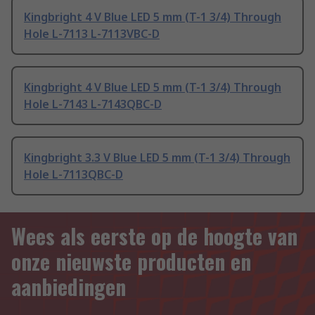
Kingbright 4 V Blue LED 5 mm (T-1 3/4) Through
Hole L-7113 L-7113VBC-D
Kingbright 4 V Blue LED 5 mm (T-1 3/4) Through
Hole L-7143 L-7143QBC-D
Kingbright 3.3 V Blue LED 5 mm (T-1 3/4) Through
Hole L-7113QBC-D
Wees als eerste op de hoogte van
onze nieuwste producten en
aanbiedingen