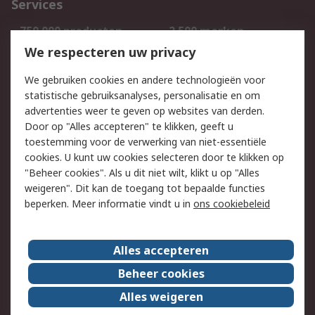
Services
750.000 producten
2.500 merken
Bestellen
Inkoopoplossingen
We respecteren uw privacy
Retouren
Technisch advies
We gebruiken cookies en andere technologieën voor
Track & Trace
statistische gebruiksanalyses, personalisatie en om
advertenties weer te geven op websites van derden.
Wettelijk
Door op "Alles accepteren" te klikken, geeft u
toestemming voor de verwerking van niet-essentiële
Cookiebeleid
Email veiligheid
cookies. U kunt uw cookies selecteren door te klikken op
Privacybeleid
Websitevoorwaarden
"Beheer cookies". Als u dit niet wilt, klikt u op "Alles
weigeren". Dit kan de toegang tot bepaalde functies
Algemene
beperken. Meer informatie vindt u in
ons cookiebeleid
verkoopvoorwaarden
Over RS
Alles accepteren
RS Group
Over ons
Beheer cookies
RS wereldwijd
Werken bij RS
Alles weigeren
ESG