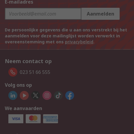
E-mailadres
Aanmelden
De persoonlijke gegevens die u aan ons verstrekt bij het
aanmelden voor deze mailinglijst worden verwerkt in
overeenstemming met ons
privacybeleid
.
Neem contact op
023 51 66 555
Volg ons op
We aanvaarden