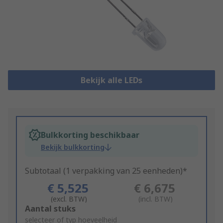
Bekijk alle LEDs
Bulkkorting beschikbaar
Bekijk bulkkorting
Subtotaal (1 verpakking van 25 eenheden)*
€ 5,525
€ 6,675
(excl. BTW)
(incl. BTW)
Add
Aantal stuks
to
selecteer of typ hoeveelheid