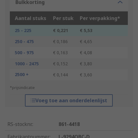
Bulkkorting
Aantal stuks
Per stuk
Per verpakking*
25 - 225
€ 0,221
€ 5,53
250 - 475
€ 0,186
€ 4,65
500 - 975
€ 0,163
€ 4,08
1000 - 2475
€ 0,152
€ 3,80
2500 +
€ 0,144
€ 3,60
*prijsindicatie
Voeg toe aan onderdelenlijst
RS-stocknr.
:
861-4418
Fabrikantnummer
:
L-9294QBC-D