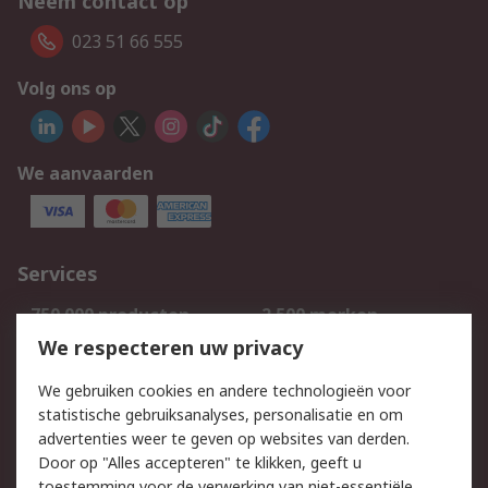
Neem contact op
023 51 66 555
Volg ons op
We aanvaarden
Services
750.000 producten
2.500 merken
Bestellen
Inkoopoplossingen
We respecteren uw privacy
Retouren
Technisch advies
We gebruiken cookies en andere technologieën voor
Track & Trace
statistische gebruiksanalyses, personalisatie en om
advertenties weer te geven op websites van derden.
Wettelijk
Door op "Alles accepteren" te klikken, geeft u
toestemming voor de verwerking van niet-essentiële