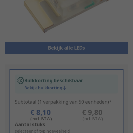
Bekijk alle LEDs
Bulkkorting beschikbaar
Bekijk bulkkorting
Subtotaal (1 verpakking van 50 eenheden)*
€ 8,10
€ 9,80
(excl. BTW)
(incl. BTW)
Add
Aantal stuks
to
selecteer of typ hoeveelheid