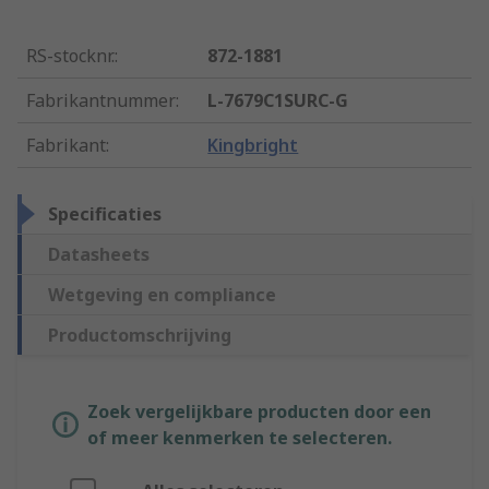
RS-stocknr.
:
872-1881
Fabrikantnummer
:
L-7679C1SURC-G
Fabrikant
:
Kingbright
Specificaties
Datasheets
Wetgeving en compliance
Productomschrijving
Zoek vergelijkbare producten door een
of meer kenmerken te selecteren.