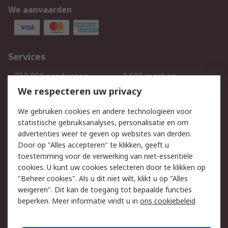
We aanvaarden
Services
750.000 producten
2.500 merken
Bestellen
Inkoopoplossingen
We respecteren uw privacy
Retouren
Technisch advies
We gebruiken cookies en andere technologieën voor
Track & Trace
statistische gebruiksanalyses, personalisatie en om
advertenties weer te geven op websites van derden.
Wettelijk
Door op "Alles accepteren" te klikken, geeft u
toestemming voor de verwerking van niet-essentiële
Cookiebeleid
Email veiligheid
cookies. U kunt uw cookies selecteren door te klikken op
Privacybeleid
Websitevoorwaarden
"Beheer cookies". Als u dit niet wilt, klikt u op "Alles
weigeren". Dit kan de toegang tot bepaalde functies
Algemene
beperken. Meer informatie vindt u in
ons cookiebeleid
verkoopvoorwaarden