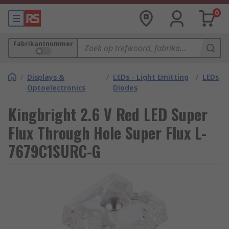
0
Fabrikantnummer
/
Displays &
/
LEDs - Light Emitting
/
LEDs
Optoelectronics
Diodes
Kingbright 2.6 V Red LED Super
Flux Through Hole Super Flux L-
7679C1SURC-G