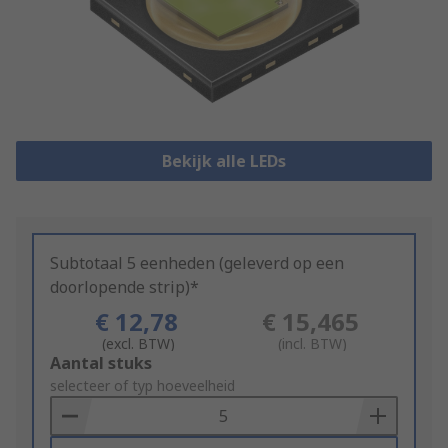
Bekijk alle LEDs
Subtotaal 5 eenheden (geleverd op een
doorlopende strip)*
€ 12,78
€ 15,465
(excl. BTW)
(incl. BTW)
Add
Aantal stuks
to
selecteer of typ hoeveelheid
Basket