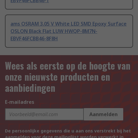
EBVF46FCBB46-1
ams OSRAM 3.05 V White LED SMD Epoxy Surface
OSLON Black Flat LUW HWQP-8M7N-
EBVF46FCBB46-8F8H
Wees als eerste op de hoogte van
onze nieuwste producten en
aanbiedingen
E-mailadres
Aanmelden
De persoonlijke gegevens die u aan ons verstrekt bij het
aanmelden voor deze mailinglijst worden verwerkt in