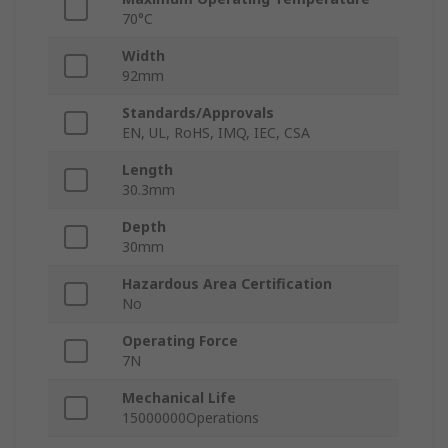
70°C
Width
92mm
Standards/Approvals
EN, UL, RoHS, IMQ, IEC, CSA
Length
30.3mm
Depth
30mm
Hazardous Area Certification
No
Operating Force
7N
Mechanical Life
15000000Operations