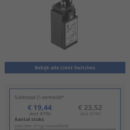
Bekijk alle Limit Switches
Subtotaal (1 eenheid)*
€ 19,44
€ 23,52
(excl. BTW)
(incl. BTW)
Add
Aantal stuks
to
selecteer of typ hoeveelheid