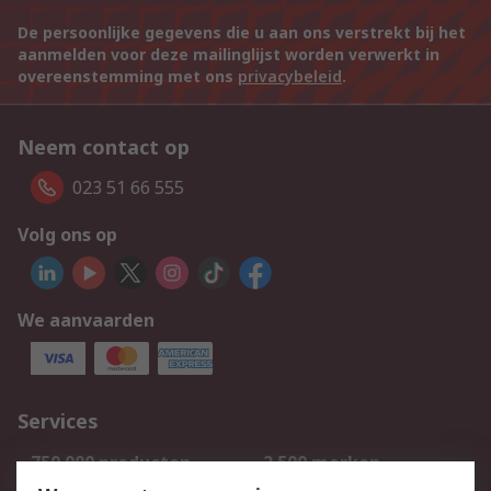
De persoonlijke gegevens die u aan ons verstrekt bij het
aanmelden voor deze mailinglijst worden verwerkt in
overeenstemming met ons
privacybeleid
.
Neem contact op
023 51 66 555
Volg ons op
We aanvaarden
Services
750.000 producten
2.500 merken