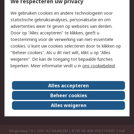
Bestellen
Inkoopoplossingen
We respecteren uw privacy
Retouren
Technisch advies
We gebruiken cookies en andere technologieën voor
Track & Trace
statistische gebruiksanalyses, personalisatie en om
advertenties weer te geven op websites van derden.
Wettelijk
Door op "Alles accepteren" te klikken, geeft u
toestemming voor de verwerking van niet-essentiële
Cookiebeleid
Email veiligheid
cookies. U kunt uw cookies selecteren door te klikken op
Privacybeleid
Websitevoorwaarden
"Beheer cookies". Als u dit niet wilt, klikt u op "Alles
weigeren". Dit kan de toegang tot bepaalde functies
Algemene
beperken. Meer informatie vindt u in
ons cookiebeleid
verkoopvoorwaarden
Over RS
Alles accepteren
RS Group
Over ons
Beheer cookies
RS wereldwijd
Werken bij RS
Alles weigeren
ESG
Bingerweg 19 | 2031 AZ HAARLEM | BTW: NL 806 558 519.B01 | KvK