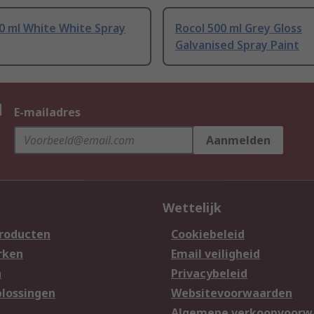
0 ml White White Spray
Rocol 500 ml Grey Gloss
Galvanised Spray Paint
n
E-mailadres
Aanmelden
Wettelijk
producten
Cookiebeleid
rken
Email veiligheid
n
Privacybeleid
lossingen
Websitevoorwaarden
n
Algemene verkoopvoorw