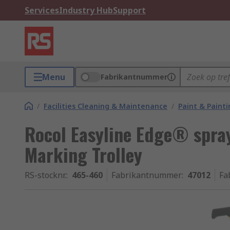
Services
Industry Hub
Support
Menu
Fabrikantnummer
/
Facilities Cleaning & Maintenance
/
Paint & Painti
Rocol Easyline Edge® spra
Marking Trolley
RS-stocknr.
:
465-460
Fabrikantnummer
:
47012
Fa