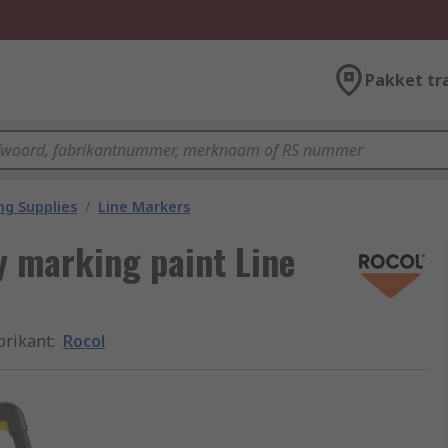
Pakket tr
ng Supplies
/
Line Markers
y marking paint Line
brikant
:
Rocol