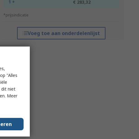
1 +
€ 283,32
*prijsindicatie
Voeg toe aan onderdelenlijst
es,
op "Alles
iële
dit niet
ken. Meer
geren