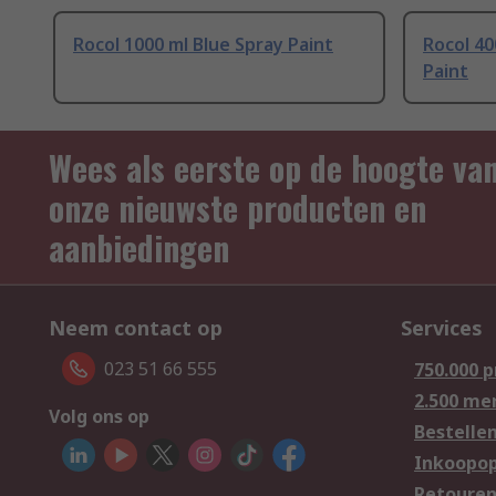
Rocol 1000 ml Blue Spray Paint
Rocol 40
Paint
Wees als eerste op de hoogte va
onze nieuwste producten en
aanbiedingen
Neem contact op
Services
023 51 66 555
750.000 
2.500 me
Volg ons op
Bestelle
Inkoopop
Retoure