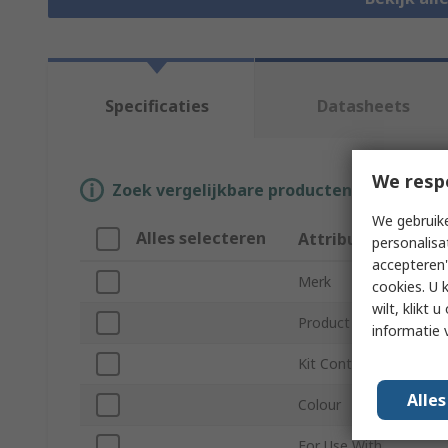
Specificaties
Datasheets
We resp
Zoek vergelijkbare producten door een o
We gebruike
Alles selecteren
Attribuut
personalisa
accepteren"
Merk
cookies. U 
wilt, klikt
Product Type
informatie 
Kit Contents
Alle
Colour
For Use With