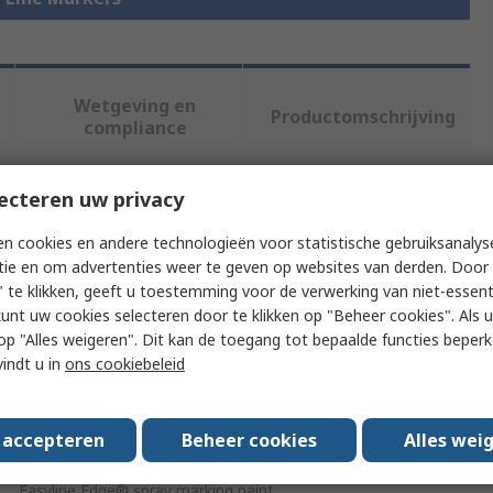
Wetgeving en
Productomschrijving
compliance
ecteren uw privacy
f meer kenmerken te selecteren.
n cookies en andere technologieën voor statistische gebruiksanalys
Waarde
tie en om advertenties weer te geven op websites van derden. Door 
 te klikken, geeft u toestemming voor de verwerking van niet-essent
Rocol
kunt uw cookies selecteren door te klikken op "Beheer cookies". Als u 
 u op "Alles weigeren". Dit kan de toegang tot bepaalde functies beper
Line Marking Trolley
vindt u in
ons cookiebeleid
Storage case, AA battery, replacement masking sheets
s accepteren
Beheer cookies
Alles wei
Blue
Easyline Edge® spray marking paint