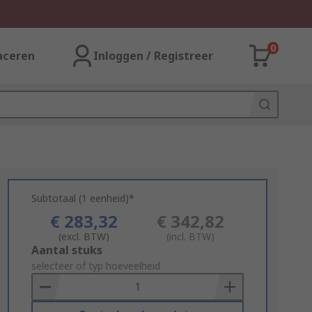
0
aceren
Inloggen / Registreer
Subtotaal (1 eenheid)*
€ 283,32
€ 342,82
(excl. BTW)
(incl. BTW)
Add
Aantal stuks
to
selecteer of typ hoeveelheid
Basket