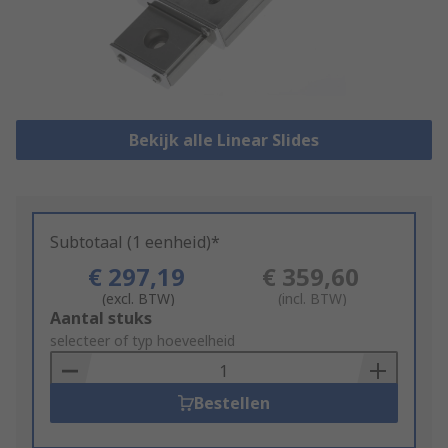
Bekijk alle Linear Slides
Subtotaal (1 eenheid)*
€ 297,19
€ 359,60
(excl. BTW)
(incl. BTW)
Add
Aantal stuks
to
selecteer of typ hoeveelheid
Basket
Bestellen