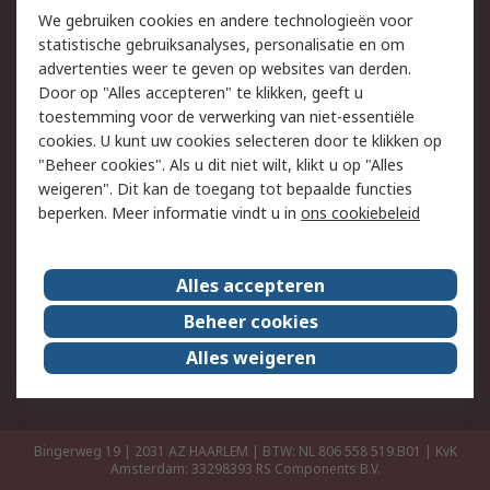
Retouren
Technisch advies
We gebruiken cookies en andere technologieën voor
Track & Trace
statistische gebruiksanalyses, personalisatie en om
advertenties weer te geven op websites van derden.
Wettelijk
Door op "Alles accepteren" te klikken, geeft u
toestemming voor de verwerking van niet-essentiële
Cookiebeleid
Email veiligheid
cookies. U kunt uw cookies selecteren door te klikken op
Privacybeleid
Websitevoorwaarden
"Beheer cookies". Als u dit niet wilt, klikt u op "Alles
weigeren". Dit kan de toegang tot bepaalde functies
Algemene
beperken. Meer informatie vindt u in
ons cookiebeleid
verkoopvoorwaarden
Over RS
Alles accepteren
RS Group
Over ons
Beheer cookies
RS wereldwijd
Werken bij RS
Alles weigeren
ESG
Bingerweg 19 | 2031 AZ HAARLEM | BTW: NL 806 558 519.B01 | KvK
Amsterdam: 33298393
RS Components B.V.