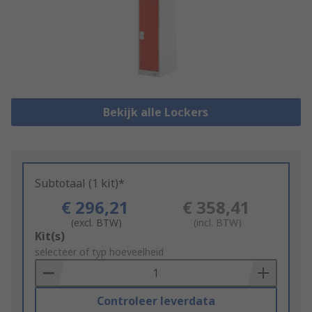
Bekijk alle Lockers
Subtotaal (1 kit)*
€ 296,21
€ 358,41
(excl. BTW)
(incl. BTW)
Add
Kit(s)
to
selecteer of typ hoeveelheid
Basket
Controleer leverdata