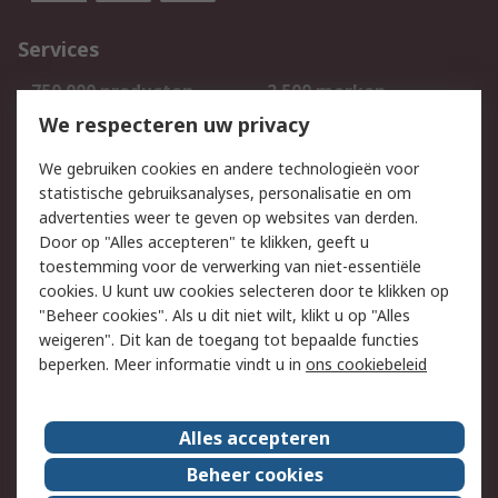
Services
750.000 producten
2.500 merken
Bestellen
Inkoopoplossingen
We respecteren uw privacy
Retouren
Technisch advies
We gebruiken cookies en andere technologieën voor
Track & Trace
statistische gebruiksanalyses, personalisatie en om
advertenties weer te geven op websites van derden.
Wettelijk
Door op "Alles accepteren" te klikken, geeft u
toestemming voor de verwerking van niet-essentiële
Cookiebeleid
Email veiligheid
cookies. U kunt uw cookies selecteren door te klikken op
Privacybeleid
Websitevoorwaarden
"Beheer cookies". Als u dit niet wilt, klikt u op "Alles
weigeren". Dit kan de toegang tot bepaalde functies
Algemene
beperken. Meer informatie vindt u in
ons cookiebeleid
verkoopvoorwaarden
Over RS
Alles accepteren
RS Group
Over ons
Beheer cookies