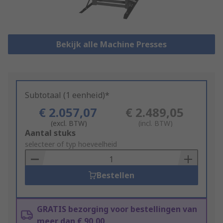
Bekijk alle Machine Presses
Subtotaal (1 eenheid)*
€ 2.057,07
€ 2.489,05
(excl. BTW)
(incl. BTW)
Add
Aantal stuks
to
selecteer of typ hoeveelheid
Basket
Bestellen
GRATIS bezorging voor bestellingen van
meer dan € 90,00