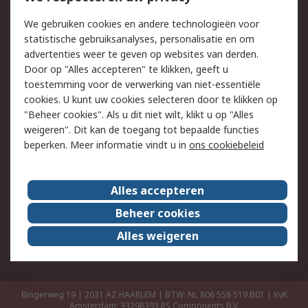
Retouren
Technisch advies
We gebruiken cookies en andere technologieën voor
Track & Trace
statistische gebruiksanalyses, personalisatie en om
advertenties weer te geven op websites van derden.
Wettelijk
Door op "Alles accepteren" te klikken, geeft u
toestemming voor de verwerking van niet-essentiële
Cookiebeleid
Email veiligheid
cookies. U kunt uw cookies selecteren door te klikken op
Privacybeleid
Websitevoorwaarden
"Beheer cookies". Als u dit niet wilt, klikt u op "Alles
weigeren". Dit kan de toegang tot bepaalde functies
Algemene
beperken. Meer informatie vindt u in
ons cookiebeleid
verkoopvoorwaarden
Over RS
Alles accepteren
RS Group
Over ons
Beheer cookies
RS wereldwijd
Werken bij RS
Alles weigeren
ESG
Bingerweg 19 | 2031 AZ HAARLEM | BTW: NL 806 558 519.B01 | KvK
Amsterdam: 33298393
RS Components B.V.