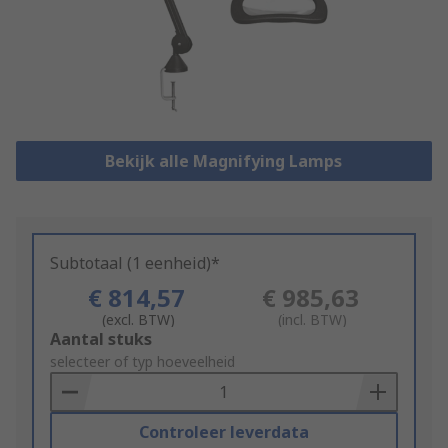
Bekijk alle Magnifying Lamps
Subtotaal (1 eenheid)*
€ 814,57
€ 985,63
(excl. BTW)
(incl. BTW)
Add
Aantal stuks
to
selecteer of typ hoeveelheid
Basket
Controleer leverdata