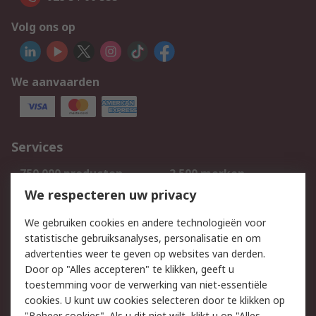
Volg ons op
We aanvaarden
Services
750.000 producten
2.500 merken
Bestellen
Inkoopoplossingen
We respecteren uw privacy
Retouren
Technisch advies
We gebruiken cookies en andere technologieën voor
Track & Trace
statistische gebruiksanalyses, personalisatie en om
advertenties weer te geven op websites van derden.
Wettelijk
Door op "Alles accepteren" te klikken, geeft u
toestemming voor de verwerking van niet-essentiële
Cookiebeleid
Email veiligheid
cookies. U kunt uw cookies selecteren door te klikken op
Privacybeleid
Websitevoorwaarden
"Beheer cookies". Als u dit niet wilt, klikt u op "Alles