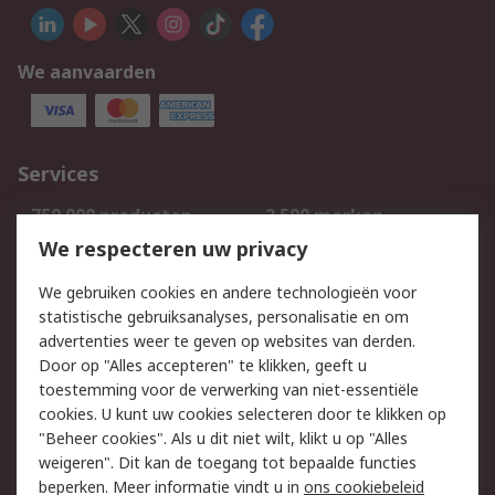
We aanvaarden
Services
750.000 producten
2.500 merken
Bestellen
Inkoopoplossingen
We respecteren uw privacy
Retouren
Technisch advies
We gebruiken cookies en andere technologieën voor
Track & Trace
statistische gebruiksanalyses, personalisatie en om
advertenties weer te geven op websites van derden.
Wettelijk
Door op "Alles accepteren" te klikken, geeft u
toestemming voor de verwerking van niet-essentiële
Cookiebeleid
Email veiligheid
cookies. U kunt uw cookies selecteren door te klikken op
Privacybeleid
Websitevoorwaarden
"Beheer cookies". Als u dit niet wilt, klikt u op "Alles
weigeren". Dit kan de toegang tot bepaalde functies
Algemene
beperken. Meer informatie vindt u in
ons cookiebeleid
verkoopvoorwaarden