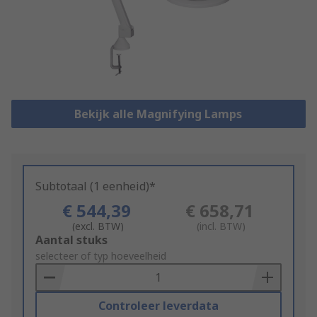
Bekijk alle Magnifying Lamps
Subtotaal (1 eenheid)*
€ 544,39
€ 658,71
(excl. BTW)
(incl. BTW)
Add
Aantal stuks
to
selecteer of typ hoeveelheid
Basket
Controleer leverdata