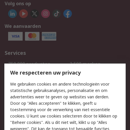
Volg ons op
We aanvaarden
Services
750.000 producten
2.500 merken
Bestellen
Inkoopoplossingen
We respecteren uw privacy
Retouren
Technisch advies
We gebruiken cookies en andere technologieën voor
Track & Trace
statistische gebruiksanalyses, personalisatie en om
advertenties weer te geven op websites van derden.
Wettelijk
Door op "Alles accepteren" te klikken, geeft u
toestemming voor de verwerking van niet-essentiële
Cookiebeleid
Email veiligheid
cookies. U kunt uw cookies selecteren door te klikken op
Privacybeleid
Websitevoorwaarden
"Beheer cookies". Als u dit niet wilt, klikt u op "Alles
weigeren". Dit kan de toegang tot bepaalde functies