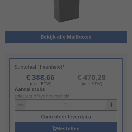
Bekijk alle Mailboxes
Subtotaal (1 eenheid)*
€ 388,66
€ 470,28
(excl. BTW)
(incl. BTW)
Add
Aantal stuks
to
selecteer of typ hoeveelheid
Basket
Controleer leverdata
Bestellen