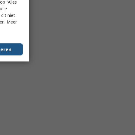
op "Alles
iële
dit niet
ken. Meer
geren