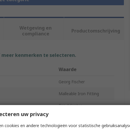
Wetgeving en
Productomschrijving
compliance
f meer kenmerken te selecteren.
Waarde
Georg Fischer
Malleable Iron Fitting
Tap Adapter
ecteren uw privacy
der A
Male
n cookies en andere technologieën voor statistische gebruiksanalys
ndard A
BSPT