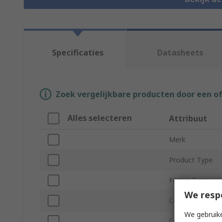
Specificaties
Datasheets
Zoek vergelijkbare producten door een o
Alles selecteren
Attribuut
Merk
Product Type
Fitting Type
We resp
Connection Gen
We gebruike
Connection Sta