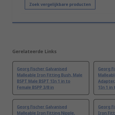
Zoek vergelijkbare producten
Gerelateerde Links
Georg Fischer Galvanised
Georg Fi
Malleable Iron Fitting Bush, Male
Malleabl
BSPT Male BSPT 1In 1 in to
Adapter
Female BSPP 3/8 in
1In 1 in
Georg Fischer Galvanised
Georg Fi
Malleable Iron Fitting Nipple,
Iron Fit