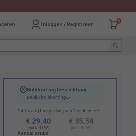
0
aceren
Inloggen / Registreer
Bulkkorting beschikbaar
Bekijk bulkkorting
Subtotaal (1 verpakking van 2 eenheden)*
€ 29,40
€ 35,58
(excl. BTW)
(incl. BTW)
Add
Aantal stuks