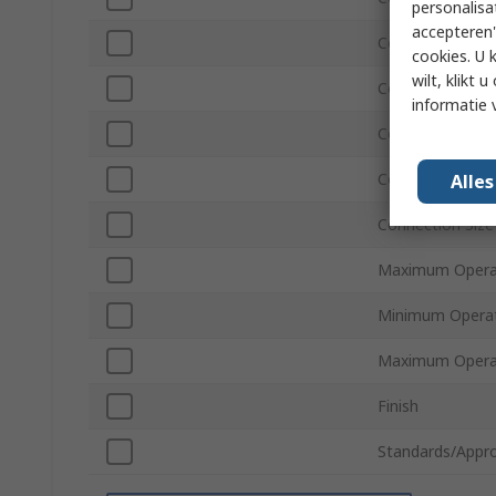
personalisa
accepteren"
Connection Typ
cookies. U 
wilt, klikt
Connection Size
informatie 
Connection Gen
Connection Sta
Alle
Connection Size
Maximum Operat
Minimum Operat
Maximum Opera
Finish
Standards/Appro