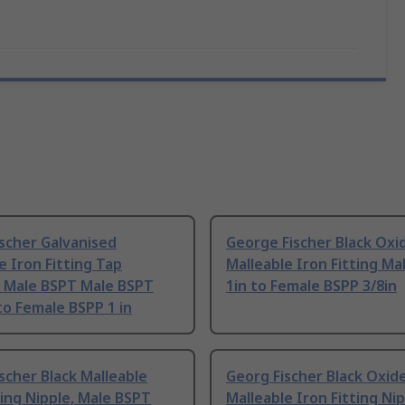
scher Galvanised
George Fischer Black Oxi
e Iron Fitting Tap
Malleable Iron Fitting Ma
, Male BSPT Male BSPT
1in to Female BSPP 3/8in
 to Female BSPP 1 in
scher Black Malleable
Georg Fischer Black Oxid
ting Nipple, Male BSPT
Malleable Iron Fitting Nip