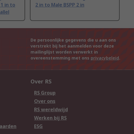
1 in to
2 in to Male BSPP 2 in
allel
De persoonlijke gegevens die u aan ons
verstrekt bij het aanmelden voor deze
mailinglijst worden verwerkt in
overeenstemming met ons
privacybeleid
.
Over RS
RS Group
Over ons
RS wereldwijd
Werken bij RS
aarden
ESG