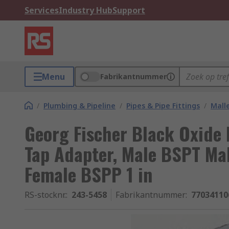
Services
Industry Hub
Support
Menu
Fabrikantnummer
/
Plumbing & Pipeline
/
Pipes & Pipe Fittings
/
Malle
Georg Fischer Black Oxide M
Tap Adapter, Male BSPT Mal
Female BSPP 1 in
RS-stocknr.
:
243-5458
Fabrikantnummer
:
77034110