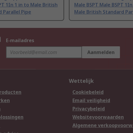
T 1In 1 in to Male British
Male BSPT Male BSPT 1In 
 Parallel Pipe
Male British Standard Par
n
E-mailadres
Aanmelden
Wettelijk
producten
Cookiebeleid
rken
Email veiligheid
n
Privacybeleid
lossingen
Websitevoorwaarden
n
Algemene verkoopvoorw