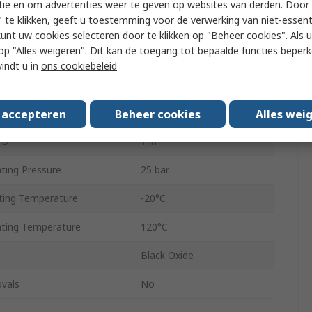
tie en om advertenties weer te geven op websites van derden. Door 
 te klikken, geeft u toestemming voor de verwerking van niet-essent
e A
Male BSPT 1In
kunt uw cookies selecteren door te klikken op "Beheer cookies". Als u 
 u op "Alles weigeren". Dit kan de toegang tot bepaalde functies beper
 A
1 in
vindt u in
ons cookiebeleid
der B
Female
ndard B
BSPP
s accepteren
Beheer cookies
Alles wei
 B
1 in
ing Pressure
25 bar
ing Temperature
-20°C
ting Temperature
120°C
Black Oxide
vals
No