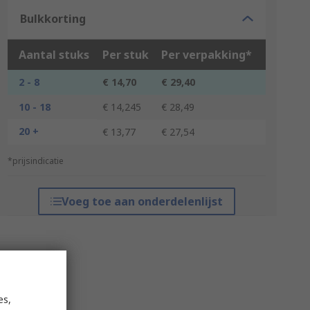
Bulkkorting
Aantal stuks
Per stuk
Per verpakking*
2 - 8
€ 14,70
€ 29,40
10 - 18
€ 14,245
€ 28,49
20 +
€ 13,77
€ 27,54
*prijsindicatie
Voeg toe aan onderdelenlijst
es,