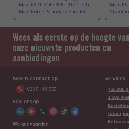
Male BSPT Male BSPT 1In 1 in to
Male BSP
Male British Standard Parallel
Standard
Wees als eerste op de hoogte va
onze nieuwste producten en
aanbiedingen
Neem contact op
Services
023 51 66 555
750.000 
2.500 me
Volg ons op
Bestelle
Inkoopop
Retoure
We aanvaarden