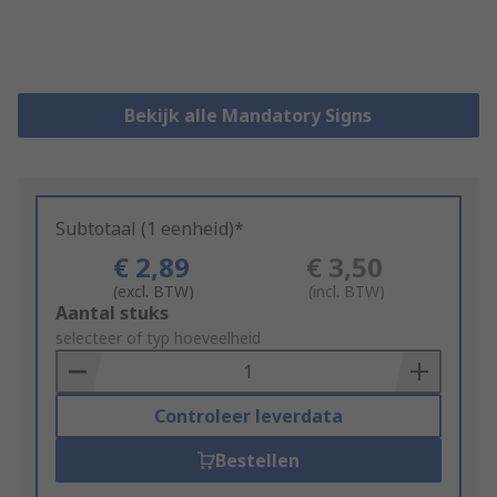
Bekijk alle Mandatory Signs
Subtotaal (1 eenheid)*
€ 2,89
€ 3,50
(excl. BTW)
(incl. BTW)
Add
Aantal stuks
to
selecteer of typ hoeveelheid
Basket
Controleer leverdata
Bestellen