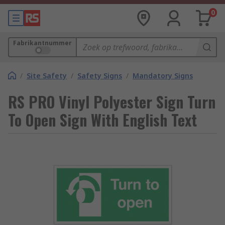
0
Fabrikantnummer
/
Site Safety
/
Safety Signs
/
Mandatory Signs
RS PRO Vinyl Polyester Sign Turn
To Open Sign With English Text