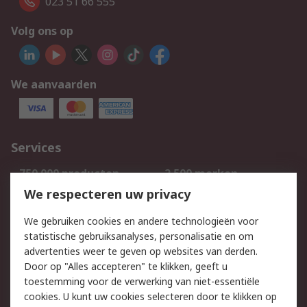
023 51 66 555
Volg ons op
We aanvaarden
Services
750.000 producten
2.500 merken
Bestellen
Inkoopoplossingen
We respecteren uw privacy
Retouren
Technisch advies
We gebruiken cookies en andere technologieën voor
Track & Trace
statistische gebruiksanalyses, personalisatie en om
advertenties weer te geven op websites van derden.
Wettelijk
Door op "Alles accepteren" te klikken, geeft u
toestemming voor de verwerking van niet-essentiële
Cookiebeleid
Email veiligheid
cookies. U kunt uw cookies selecteren door te klikken op