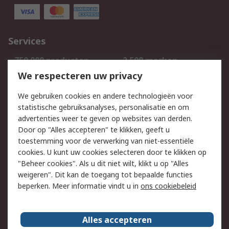
Services
750.000 producten
2.500 merken
Bestellen
Inkoopoplossingen
We respecteren uw privacy
Retouren
Technisch advies
We gebruiken cookies en andere technologieën voor
Track & Trace
statistische gebruiksanalyses, personalisatie en om
advertenties weer te geven op websites van derden.
Wettelijk
Door op "Alles accepteren" te klikken, geeft u
toestemming voor de verwerking van niet-essentiële
Cookiebeleid
Email veiligheid
cookies. U kunt uw cookies selecteren door te klikken op
Privacybeleid
Websitevoorwaarden
"Beheer cookies". Als u dit niet wilt, klikt u op "Alles
weigeren". Dit kan de toegang tot bepaalde functies
Algemene
beperken. Meer informatie vindt u in
ons cookiebeleid
verkoopvoorwaarden
Over RS
Alles accepteren