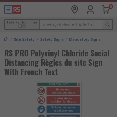
0
Fabrikantnummer
/
Site Safety
/
Safety Signs
/
Mandatory Signs
RS PRO Polyvinyl Chloride Social
Distancing Règles du site Sign
With French Text