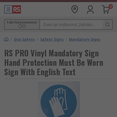
0
Fabrikantnummer
/
Site Safety
/
Safety Signs
/
Mandatory Signs
RS PRO Vinyl Mandatory Sign
Hand Protection Must Be Worn
Sign With English Text