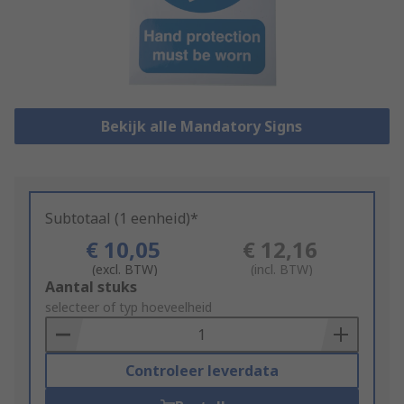
Bekijk alle Mandatory Signs
Subtotaal (1 eenheid)*
€ 10,05
€ 12,16
(excl. BTW)
(incl. BTW)
Add
Aantal stuks
to
selecteer of typ hoeveelheid
Basket
Controleer leverdata