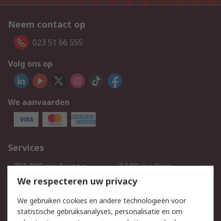
Neem contact op
023 51 66 555
Volg ons op
We aanvaarden
Services
750.000 producten
2.500 merken
Bestellen
Inkoopoplossingen
We respecteren uw privacy
Retouren
Technisch advies
We gebruiken cookies en andere technologieën voor
Track & Trace
statistische gebruiksanalyses, personalisatie en om