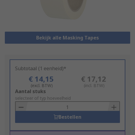
Bekijk alle Masking Tapes
Subtotaal (1 eenheid)*
€ 14,15
€ 17,12
(excl. BTW)
(incl. BTW)
Add
Aantal stuks
to
selecteer of typ hoeveelheid
Basket
Bestellen