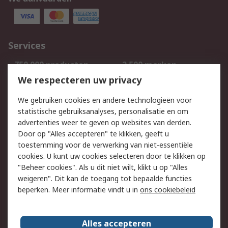
Services
750.000 producten
2.500 merken
Bestellen
Inkoopoplossingen
We respecteren uw privacy
Retouren
Technisch advies
We gebruiken cookies en andere technologieën voor
Track & Trace
statistische gebruiksanalyses, personalisatie en om
advertenties weer te geven op websites van derden.
Wettelijk
Door op "Alles accepteren" te klikken, geeft u
toestemming voor de verwerking van niet-essentiële
Cookiebeleid
Email veiligheid
cookies. U kunt uw cookies selecteren door te klikken op
Privacybeleid
Websitevoorwaarden
"Beheer cookies". Als u dit niet wilt, klikt u op "Alles
weigeren". Dit kan de toegang tot bepaalde functies
Algemene
beperken. Meer informatie vindt u in
ons cookiebeleid
verkoopvoorwaarden
Over RS
Alles accepteren