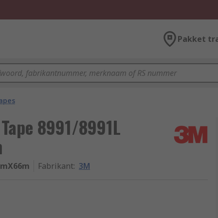
Pakket tr
apes
 Tape 8991/8991L
m
mmX66m
Fabrikant
:
3M