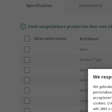
Specificaties
Datasheets
Zoek vergelijkbare producten door een o
Alles selecteren
Attribuut
Merk
Product Type
Backing Material
We resp
Adhesive Material
We gebruike
Width
personalisa
accepteren"
Length
cookies. U 
wilt, klikt
Model Number