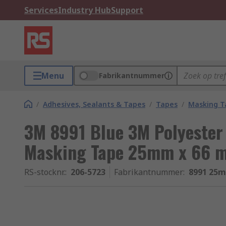
Services
Industry Hub
Support
Menu
Fabrikantnummer
/
Adhesives, Sealants & Tapes
/
Tapes
/
Masking T
3M 8991 Blue 3M Polyester
Masking Tape 25mm x 66 
RS-stocknr.
:
206-5723
Fabrikantnummer
:
8991 25