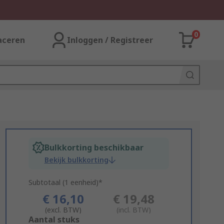
0
aceren
Inloggen / Registreer
Bulkkorting beschikbaar
Bekijk bulkkorting
Subtotaal (1 eenheid)*
€ 16,10
€ 19,48
(excl. BTW)
(incl. BTW)
Add
Aantal stuks