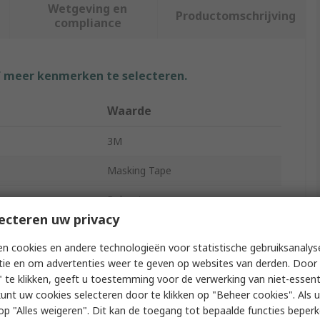
Wetgeving en
Productomschrijving
compliance
f meer kenmerken te selecteren.
Waarde
3M
Masking Tape
Polyester
ecteren uw privacy
Silicone
n cookies en andere technologieën voor statistische gebruiksanalys
25mm
tie en om advertenties weer te geven op websites van derden. Door 
 te klikken, geeft u toestemming voor de verwerking van niet-essent
66m
kunt uw cookies selecteren door te klikken op "Beheer cookies". Als u 
 u op "Alles weigeren". Dit kan de toegang tot bepaalde functies beper
8991