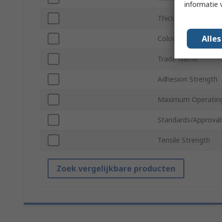
informatie 
Thickness
Alle
Colour
Trade Name
Adhesion Strength
Maximum Operatin
Standards/Approval
Tensile Strength
Zoek vergelijkbare producten