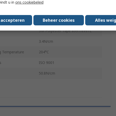
vindt u in
ons cookiebeleid
0.06mm
s accepteren
Beheer cookies
Alles wei
Blue
3M Polyester Tape 8991/8991L
3.4N/cm
g Temperature
204°C
s
ISO 9001
50.8N/cm