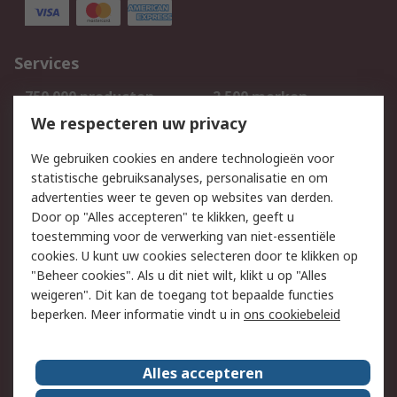
Services
750.000 producten
2.500 merken
Bestellen
Inkoopoplossingen
We respecteren uw privacy
Retouren
Technisch advies
We gebruiken cookies en andere technologieën voor
Track & Trace
statistische gebruiksanalyses, personalisatie en om
advertenties weer te geven op websites van derden.
Wettelijk
Door op "Alles accepteren" te klikken, geeft u
toestemming voor de verwerking van niet-essentiële
Cookiebeleid
Email veiligheid
cookies. U kunt uw cookies selecteren door te klikken op
Privacybeleid
Websitevoorwaarden
"Beheer cookies". Als u dit niet wilt, klikt u op "Alles
weigeren". Dit kan de toegang tot bepaalde functies
Algemene
beperken. Meer informatie vindt u in
ons cookiebeleid
verkoopvoorwaarden
Over RS
Alles accepteren