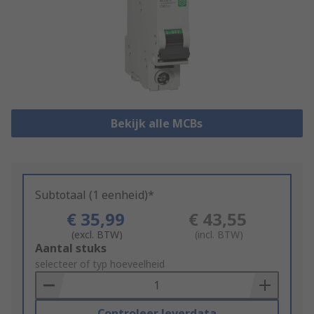
Bekijk alle MCBs
Subtotaal (1 eenheid)*
€ 35,99
€ 43,55
(excl. BTW)
(incl. BTW)
Add
Aantal stuks
to
selecteer of typ hoeveelheid
Basket
Controleer leverdata