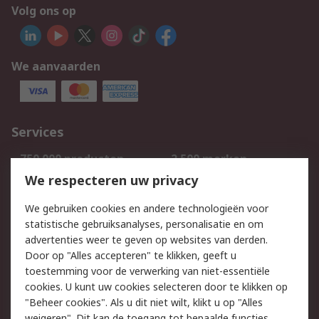
Volg ons op
We aanvaarden
Services
750.000 producten
2.500 merken
Bestellen
Inkoopoplossingen
We respecteren uw privacy
Retouren
Technisch advies
We gebruiken cookies en andere technologieën voor
Track & Trace
statistische gebruiksanalyses, personalisatie en om
advertenties weer te geven op websites van derden.
Wettelijk
Door op "Alles accepteren" te klikken, geeft u
toestemming voor de verwerking van niet-essentiële
Cookiebeleid
Email veiligheid
cookies. U kunt uw cookies selecteren door te klikken op
Privacybeleid
Websitevoorwaarden
"Beheer cookies". Als u dit niet wilt, klikt u op "Alles
weigeren". Dit kan de toegang tot bepaalde functies