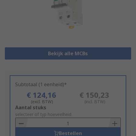
Bekijk alle MCBs
Subtotaal (1 eenheid)*
€ 124,16
€ 150,23
(excl. BTW)
(incl. BTW)
Add
Aantal stuks
to
selecteer of typ hoeveelheid
Basket
Bestellen