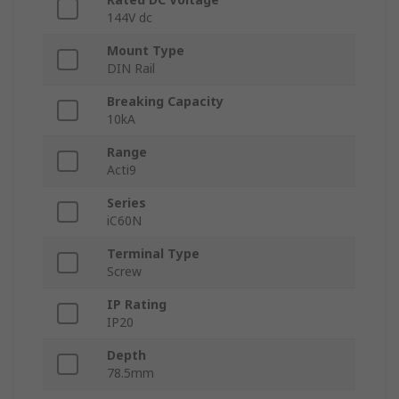
144V dc
Mount Type
DIN Rail
Breaking Capacity
10kA
Range
Acti9
Series
iC60N
Terminal Type
Screw
IP Rating
IP20
Depth
78.5mm