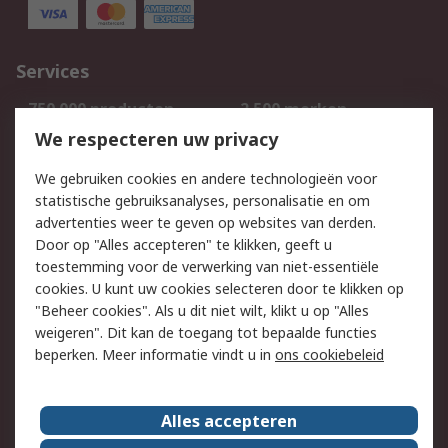
Services
750.000 producten
2.500 merken
Bestellen
Inkoopoplossingen
We respecteren uw privacy
Retouren
Technisch advies
We gebruiken cookies en andere technologieën voor
Track & Trace
statistische gebruiksanalyses, personalisatie en om
advertenties weer te geven op websites van derden.
Wettelijk
Door op "Alles accepteren" te klikken, geeft u
toestemming voor de verwerking van niet-essentiële
Cookiebeleid
Email veiligheid
cookies. U kunt uw cookies selecteren door te klikken op
Privacybeleid
Websitevoorwaarden
"Beheer cookies". Als u dit niet wilt, klikt u op "Alles
weigeren". Dit kan de toegang tot bepaalde functies
Algemene
beperken. Meer informatie vindt u in
ons cookiebeleid
verkoopvoorwaarden
Over RS
Alles accepteren