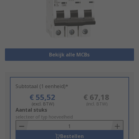
Bekijk alle MCBs
Subtotaal (1 eenheid)*
€ 55,52
€ 67,18
(excl. BTW)
(incl. BTW)
Add
Aantal stuks
to
selecteer of typ hoeveelheid
Basket
Bestellen