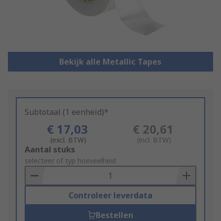
Bekijk alle Metallic Tapes
Subtotaal (1 eenheid)*
€ 17,03
€ 20,61
(excl. BTW)
(incl. BTW)
Add
Aantal stuks
to
selecteer of typ hoeveelheid
Basket
Controleer leverdata
Bestellen