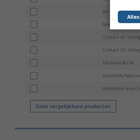
Minimum Operati
Alle
Maximum Operati
Contact AC Volta
Contact DC Volta
Mechanical Life
Standards/Approv
Hazardous Area Ce
Zoek vergelijkbare producten