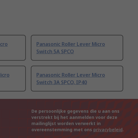
icro
Panasonic Roller Lever Micro
Switch 5A SPCO
icro
Panasonic Roller Lever Micro
Switch 3A SPCO, IP40
De persoonlijke gegevens die u aan ons
verstrekt bij het aanmelden voor deze
mailinglijst worden verwerkt in
overeenstemming met ons
privacybeleid
.