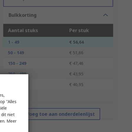
Bulkkorting
Aantal stuks
Per stuk
1 - 49
€ 56,64
50 - 149
€ 51,66
150 - 249
€ 47,46
250 - 499
€ 43,95
500 +
€ 40,95
es,
*prijsindicatie
op "Alles
iële
Voeg toe aan onderdelenlijst
dit niet
ken. Meer