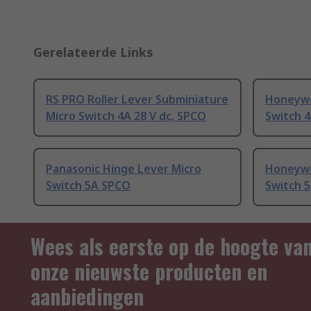
Gerelateerde Links
RS PRO Roller Lever Subminiature
Honeywel
Micro Switch 4A 28 V dc, SPCO
Switch 
Panasonic Hinge Lever Micro
Honeywel
Switch 5A SPCO
Switch 
Wees als eerste op de hoogte va
onze nieuwste producten en
aanbiedingen