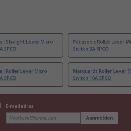
l Straight Lever Micro
Panasonic Roller Lever M
4A SPCO
Switch 3A SPCO
l Roller Lever Micro
Marquardt Roller Lever M
5A SPCO
Switch 10A SPCO
n
E-mailadres
Aanmelden