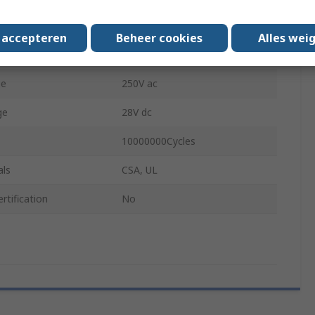
ng Temperature
-54°C
s accepteren
Beheer cookies
Alles wei
ng Temperature
121°C
ge
250V ac
ge
28V dc
10000000Cycles
als
CSA, UL
rtification
No