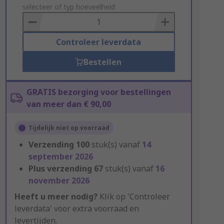
to
selecteer of typ hoeveelheid
Basket
Controleer leverdata
Bestellen
GRATIS bezorging voor bestellingen
van meer dan € 90,00
Tijdelijk niet op voorraad
Verzending
100
stuk(s) vanaf
14
september 2026
Plus verzending
67
stuk(s) vanaf
16
november 2026
Heeft u meer nodig?
Klik op 'Controleer
leverdata' voor extra voorraad en
levertijden.