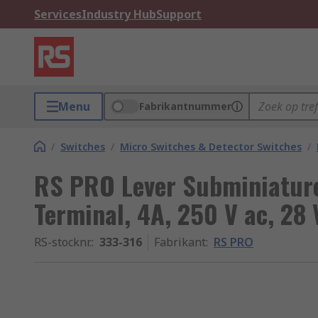
Services
Industry Hub
Support
Menu
Fabrikantnummer
/
Switches
/
Micro Switches & Detector Switches
/
RS PRO Lever Subminiature
Terminal, 4A, 250 V ac, 28
RS-stocknr.
:
333-316
Fabrikant
:
RS PRO