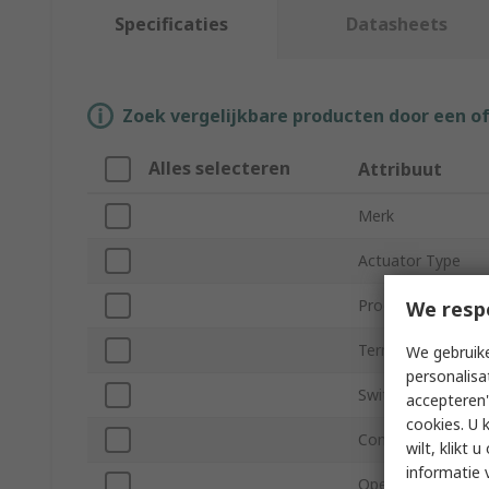
Specificaties
Datasheets
Zoek vergelijkbare producten door een o
Alles selecteren
Attribuut
Merk
Actuator Type
Product Type
We resp
Terminal Type
We gebruike
personalisa
Switch Contact Cu
accepteren"
cookies. U 
Contact Configura
wilt, klikt
informatie 
Operating Force