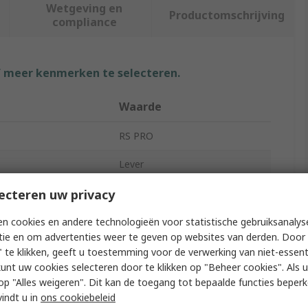
Wetgeving en
Productomschrijving
compliance
f meer kenmerken te selecteren.
Waarde
RS PRO
Lever
Subminiature Micro Switch
ecteren uw privacy
Solder
n cookies en andere technologieën voor statistische gebruiksanalys
tie en om advertenties weer te geven op websites van derden. Door 
rrent
4A
 te klikken, geeft u toestemming voor de verwerking van niet-essent
kunt uw cookies selecteren door te klikken op "Beheer cookies". Als u 
tion
SPCO
 u op "Alles weigeren". Dit kan de toegang tot bepaalde functies beper
vindt u in
ons cookiebeleid
0.275N