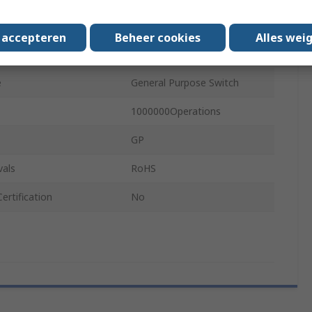
ing Temperature
85°C
s accepteren
Beheer cookies
Alles wei
age
250V ac
e
General Purpose Switch
1000000Operations
GP
vals
RoHS
ertification
No