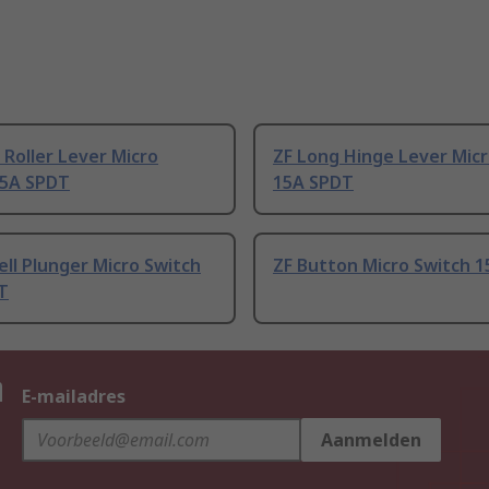
 Roller Lever Micro
ZF Long Hinge Lever Micr
15A SPDT
15A SPDT
ll Plunger Micro Switch
ZF Button Micro Switch 
T
n
E-mailadres
Aanmelden