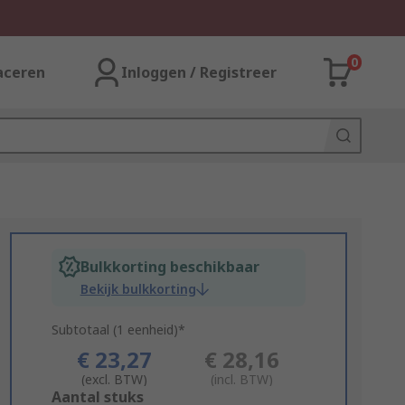
0
aceren
Inloggen / Registreer
Bulkkorting beschikbaar
Bekijk bulkkorting
Subtotaal (1 eenheid)*
€ 23,27
€ 28,16
(excl. BTW)
(incl. BTW)
Add
Aantal stuks