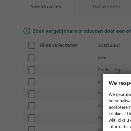
Specificaties
Datasheets
Zoek vergelijkbare producten door een o
Alles selecteren
Attribuut
Merk
Product Type
Actuator Type
We resp
Terminal Type
We gebruike
personalisa
Contact Configur
accepteren"
cookies. U 
Operating Force
wilt, klikt
informatie 
Minimum Operat