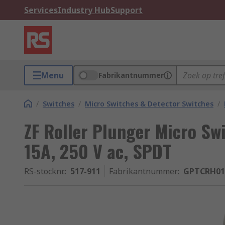
Services
Industry Hub
Support
Menu
Fabrikantnummer
/
Switches
/
Micro Switches & Detector Switches
/
ZF Roller Plunger Micro Sw
15A, 250 V ac, SPDT
RS-stocknr.
:
517-911
Fabrikantnummer
:
GPTCRH01