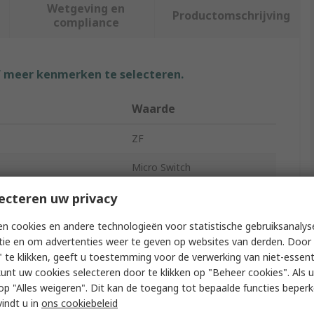
Wetgeving en
Productomschrijving
compliance
f meer kenmerken te selecteren.
Waarde
ZF
Micro Switch
Roller Plunger
ecteren uw privacy
Screw
n cookies en andere technologieën voor statistische gebruiksanalys
tie en om advertenties weer te geven op websites van derden. Door 
ation
SPDT
 te klikken, geeft u toestemming voor de verwerking van niet-essent
kunt uw cookies selecteren door te klikken op "Beheer cookies". Als u 
3.42N
 u op "Alles weigeren". Dit kan de toegang tot bepaalde functies beper
vindt u in
ons cookiebeleid
ing Temperature
-20°C