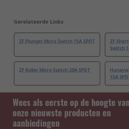
Gerelateerde Links
ZF Plunger Micro Switch 15A SPDT
ZF Short
Switch 
ZF Roller Micro Switch 20A SPDT
Honeywe
15A SPD
Wees als eerste op de hoogte va
onze nieuwste producten en
aanbiedingen