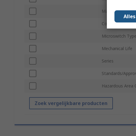
Maximum Operat
Alle
Contact AC Volt
Microswitch Typ
Mechanical Life
Series
Standards/Appro
Hazardous Area C
Zoek vergelijkbare producten