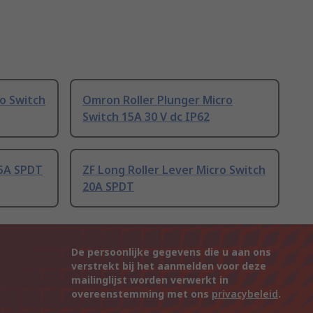
o Switch
Omron Roller Plunger Micro
Switch 15A 30 V dc IP62
15A SPDT
ZF Long Roller Lever Micro Switch
20A SPDT
De persoonlijke gegevens die u aan ons
verstrekt bij het aanmelden voor deze
mailinglijst worden verwerkt in
overeenstemming met ons
privacybeleid
.