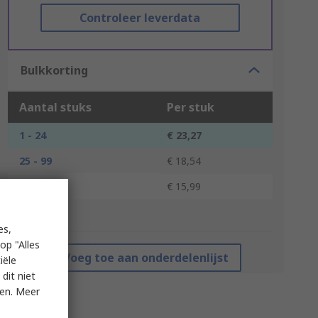
Controleer leverdata
Bulkkorting
Aantal stuks
Per stuk
1 - 24
€ 23,27
25 - 99
€ 18,54
100 +
€ 15,99
*prijsindicatie
es,
op "Alles
Voeg toe aan onderdelenlijst
iële
dit niet
ken. Meer