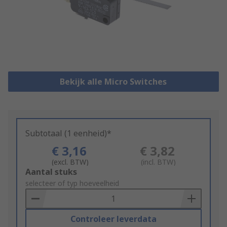
Bekijk alle Micro Switches
Subtotaal (1 eenheid)*
€ 3,16
€ 3,82
(excl. BTW)
(incl. BTW)
Add
Aantal stuks
to
selecteer of typ hoeveelheid
Basket
Controleer leverdata