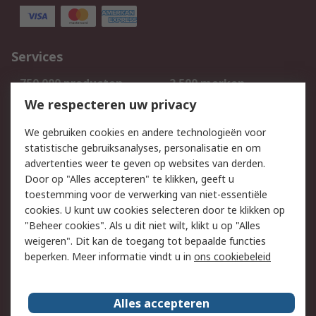
Services
750.000 producten
2.500 merken
Bestellen
Inkoopoplossingen
We respecteren uw privacy
Retouren
Technisch advies
We gebruiken cookies en andere technologieën voor
Track & Trace
statistische gebruiksanalyses, personalisatie en om
advertenties weer te geven op websites van derden.
Wettelijk
Door op "Alles accepteren" te klikken, geeft u
toestemming voor de verwerking van niet-essentiële
Cookiebeleid
Email veiligheid
cookies. U kunt uw cookies selecteren door te klikken op
Privacybeleid
Websitevoorwaarden
"Beheer cookies". Als u dit niet wilt, klikt u op "Alles
weigeren". Dit kan de toegang tot bepaalde functies
Algemene
beperken. Meer informatie vindt u in
ons cookiebeleid
verkoopvoorwaarden
Over RS
Alles accepteren