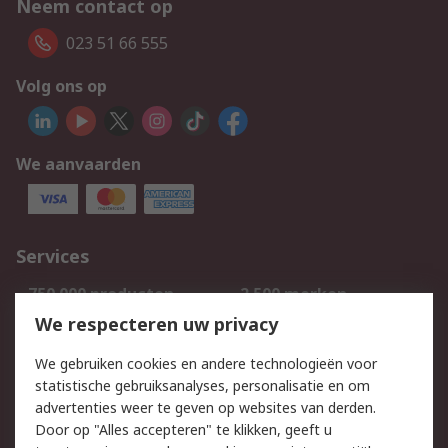
Neem contact op
023 51 66 555
Volg ons op
We aanvaarden
Services
750.000 producten
2.500 merken
Bestellen
Inkoopoplossingen
We respecteren uw privacy
Retouren
Technisch advies
We gebruiken cookies en andere technologieën voor
Track & Trace
statistische gebruiksanalyses, personalisatie en om
advertenties weer te geven op websites van derden.
Wettelijk
Door op "Alles accepteren" te klikken, geeft u