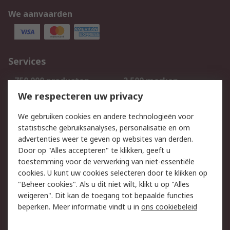
We aanvaarden
Services
750.000 producten
2.500 merken
Bestellen
Inkoopoplossingen
We respecteren uw privacy
Retouren
Technisch advies
We gebruiken cookies en andere technologieën voor
Track & Trace
statistische gebruiksanalyses, personalisatie en om
advertenties weer te geven op websites van derden.
Wettelijk
Door op "Alles accepteren" te klikken, geeft u
toestemming voor de verwerking van niet-essentiële
Cookiebeleid
Email veiligheid
cookies. U kunt uw cookies selecteren door te klikken op
Privacybeleid
Websitevoorwaarden
"Beheer cookies". Als u dit niet wilt, klikt u op "Alles
weigeren". Dit kan de toegang tot bepaalde functies
Algemene
beperken. Meer informatie vindt u in
ons cookiebeleid
verkoopvoorwaarden