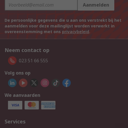
Aanmelden
De persoonlijke gegevens die u aan ons verstrekt bij het
aanmelden voor deze mailinglijst worden verwerkt in
overeenstemming met ons
privacybeleid
.
Neem contact op
023 51 66 555
Volg ons op
We aanvaarden
Services