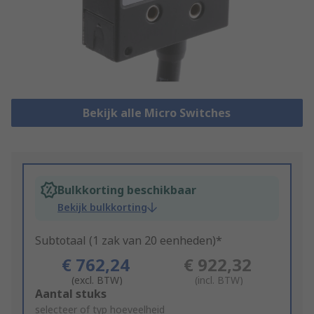
Bekijk alle Micro Switches
Bulkkorting beschikbaar
Bekijk bulkkorting
Subtotaal (1 zak van 20 eenheden)*
€ 762,24
€ 922,32
(excl. BTW)
(incl. BTW)
Add
Aantal stuks
to
selecteer of typ hoeveelheid