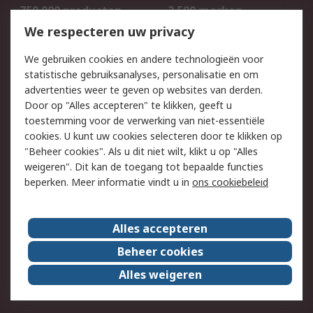
750.000 producten
2.500 merken
Bestellen
Inkoopoplossingen
We respecteren uw privacy
Retouren
Technisch advies
We gebruiken cookies en andere technologieën voor
Track & Trace
statistische gebruiksanalyses, personalisatie en om
advertenties weer te geven op websites van derden.
Wettelijk
Door op "Alles accepteren" te klikken, geeft u
toestemming voor de verwerking van niet-essentiële
Cookiebeleid
Email veiligheid
cookies. U kunt uw cookies selecteren door te klikken op
Privacybeleid
Websitevoorwaarden
"Beheer cookies". Als u dit niet wilt, klikt u op "Alles
weigeren". Dit kan de toegang tot bepaalde functies
Algemene
beperken. Meer informatie vindt u in
ons cookiebeleid
verkoopvoorwaarden
Over RS
Alles accepteren
RS Group
Over ons
Beheer cookies
RS wereldwijd
Werken bij RS
Alles weigeren
ESG