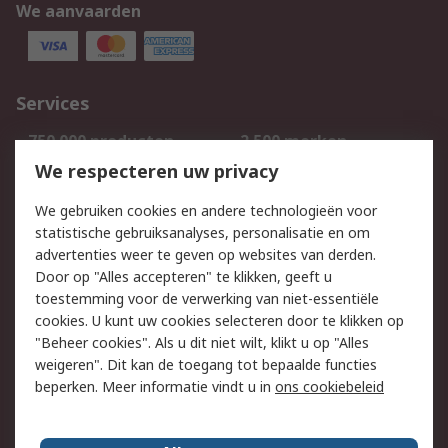
We aanvaarden
Services
750.000 producten
2.500 merken
Bestellen
Inkoopoplossingen
We respecteren uw privacy
Retouren
Technisch advies
We gebruiken cookies en andere technologieën voor
Track & Trace
statistische gebruiksanalyses, personalisatie en om
advertenties weer te geven op websites van derden.
Wettelijk
Door op "Alles accepteren" te klikken, geeft u
toestemming voor de verwerking van niet-essentiële
Cookiebeleid
Email veiligheid
cookies. U kunt uw cookies selecteren door te klikken op
Privacybeleid
Websitevoorwaarden
"Beheer cookies". Als u dit niet wilt, klikt u op "Alles
weigeren". Dit kan de toegang tot bepaalde functies
Algemene
beperken. Meer informatie vindt u in
ons cookiebeleid
verkoopvoorwaarden
Over RS