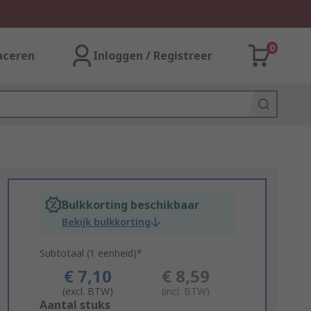
0
aceren
Inloggen / Registreer
Bulkkorting beschikbaar
Bekijk bulkkorting
Subtotaal (1 eenheid)*
€ 7,10
€ 8,59
(excl. BTW)
(incl. BTW)
Add
Aantal stuks