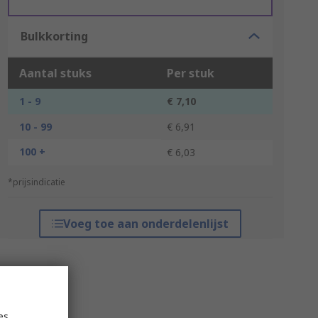
Bulkkorting
Aantal stuks
Per stuk
1 - 9
€ 7,10
10 - 99
€ 6,91
100 +
€ 6,03
*prijsindicatie
Voeg toe aan onderdelenlijst
es,