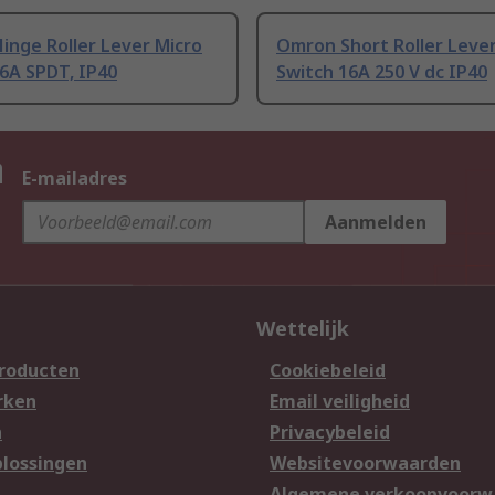
inge Roller Lever Micro
Omron Short Roller Lever
6A SPDT, IP40
Switch 16A 250 V dc IP40
n
E-mailadres
Aanmelden
Wettelijk
producten
Cookiebeleid
rken
Email veiligheid
n
Privacybeleid
lossingen
Websitevoorwaarden
n
Algemene verkoopvoorw