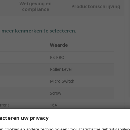
Wetgeving en
Productomschrijving
compliance
f meer kenmerken te selecteren.
Waarde
RS PRO
Roller Lever
Micro Switch
Screw
rrent
16A
Glass Filled Thermoplastic
ecteren uw privacy
tion
SPDT
n cookies en andere technologieën voor statistische gebruiksanalys