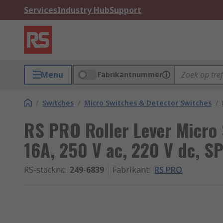
Services
Industry Hub
Support
Menu
Fabrikantnummer
/
Switches
/
Micro Switches & Detector Switches
/
RS PRO Roller Lever Micro 
16A, 250 V ac, 220 V dc, S
RS-stocknr.
:
249-6839
Fabrikant
:
RS PRO