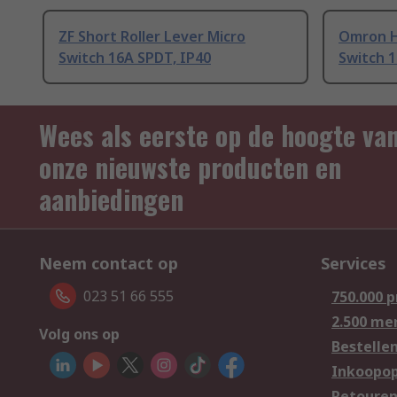
ZF Short Roller Lever Micro
Omron H
Switch 16A SPDT, IP40
Switch 1
Wees als eerste op de hoogte va
onze nieuwste producten en
aanbiedingen
Neem contact op
Services
023 51 66 555
750.000 
2.500 me
Volg ons op
Bestelle
Inkoopop
Retoure