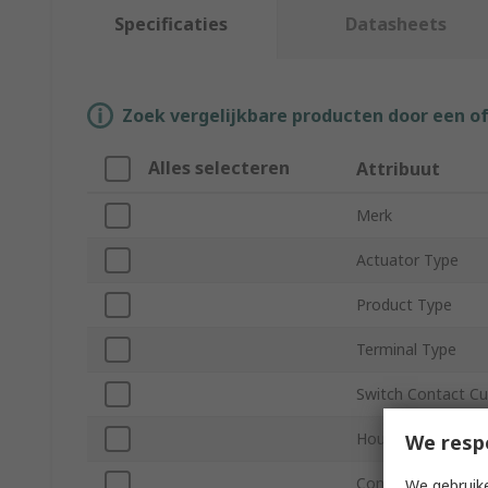
Specificaties
Datasheets
Zoek vergelijkbare producten door een o
Alles selecteren
Attribuut
Merk
Actuator Type
Product Type
Terminal Type
Switch Contact Cu
Housing Material
We resp
Contact Configura
We gebruike