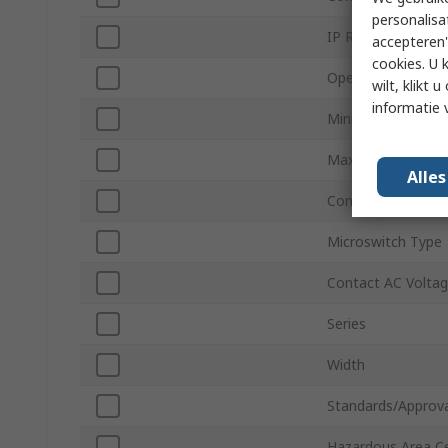
personalisa
IP Rating
accepteren"
cookies. U 
Operating Force
wilt, klikt
informatie 
Minimum Operatin
Maximum Operati
Alle
Contact DC Volta
Microswitch Type
Contact AC Volta
Series
Width
Standards/Approva
Hazardous Area Cer