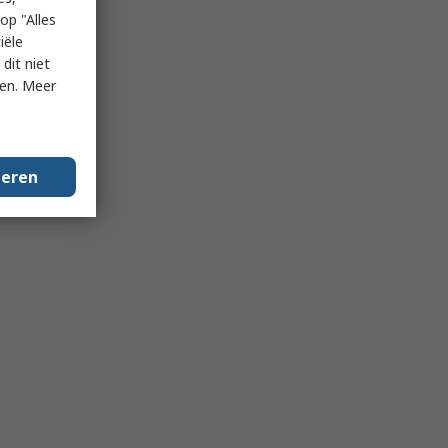
op "Alles
iële
dit niet
ken. Meer
geren