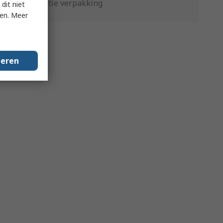
Productie verpakking
dit niet
ken. Meer
geren