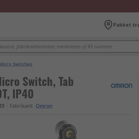
Pakket tr
Micro Switches
icro Switch, Tab
DT, IP40
23
Fabrikant
:
Omron