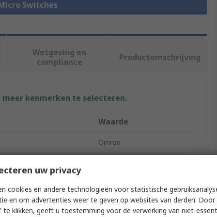
 Micro Switches
Wetgeving en
Productomschrijving
compliance
f meer kenmerken te selecteren.
Waarde
Omron
Short Roller Lever
ecteren uw privacy
Micro Switch
n cookies en andere technologieën voor statistische gebruiksanalys
tie en om advertenties weer te geven op websites van derden. Door 
Tab
 te klikken, geeft u toestemming voor de verwerking van niet-essent