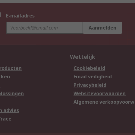
n
E-mailadres
Aanmelden
Wettelijk
producten
Cookiebeleid
rken
Email veiligheid
n
Privacybeleid
lossingen
Websitevoorwaarden
n
Algemene verkoopvoorw
h advies
Trace