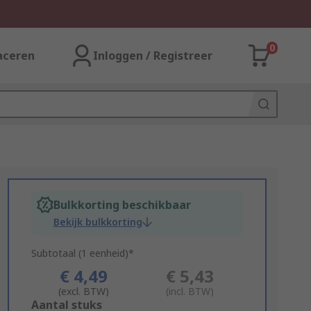
0
aceren
Inloggen / Registreer
Bulkkorting beschikbaar
Bekijk bulkkorting
Subtotaal (1 eenheid)*
€ 4,49
€ 5,43
(excl. BTW)
(incl. BTW)
Add
Aantal stuks