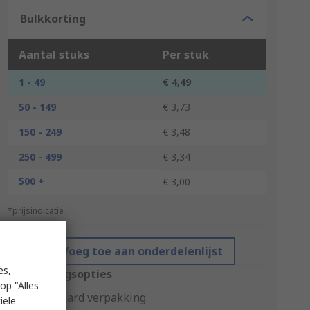
Bulkkorting
Aantal stuks
Per stuk
1 - 49
€ 4,49
50 - 149
€ 3,73
150 - 249
€ 3,48
250 - 499
€ 3,34
500 +
€ 3,00
*prijsindicatie
Voeg toe aan onderdelenlijst
es,
Verpakkingsopties
op "Alles
Standaard verpakking
iële