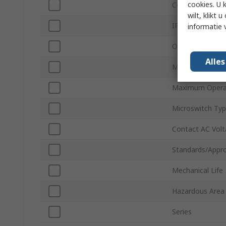
cookies. U 
Contact Configu
wilt, klikt
IP Rating
informatie 
Operating Force
Alle
Minimum Operat
Maximum Opera
Microswitch Ty
Contact AC Vol
Standards/Appro
Mechanical Life
Hazardous Area 
Series