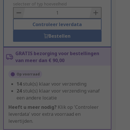
to
selecteer of typ hoeveelheid
Basket
Controleer leverdata
Bestellen
GRATIS bezorging voor bestellingen
van meer dan € 90,00
Op voorraad
14
stuk(s) klaar voor verzending
24
stuk(s) klaar voor verzending vanaf
een andere locatie
Heeft u meer nodig?
Klik op 'Controleer
leverdata' voor extra voorraad en
levertijden.