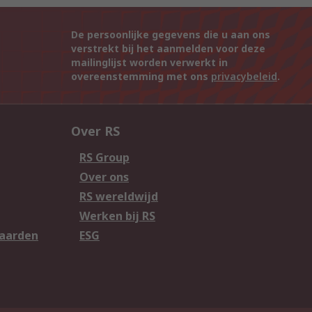
De persoonlijke gegevens die u aan ons
verstrekt bij het aanmelden voor deze
mailinglijst worden verwerkt in
overeenstemming met ons
privacybeleid
.
Over RS
RS Group
Over ons
RS wereldwijd
Werken bij RS
aarden
ESG