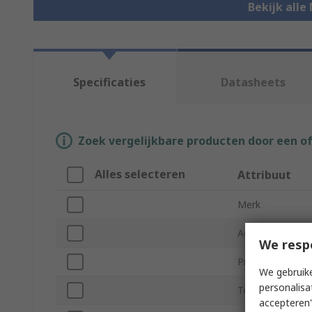
Bekijk alle
Specificaties
Datasheets
Zoek vergelijkbare producten door een o
Alles selecteren
Attribuut
Merk
Actuator Type
We resp
Product Type
We gebruike
personalisa
Terminal Type
accepteren"