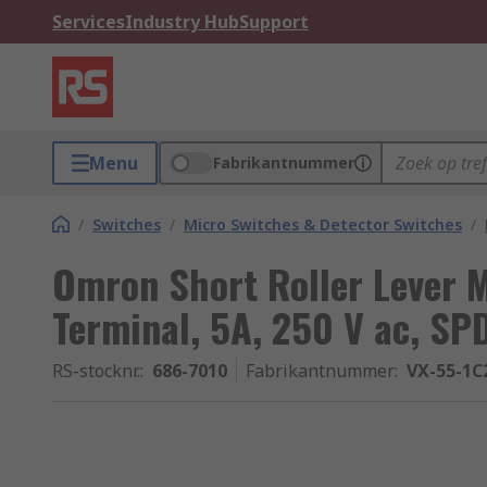
Services
Industry Hub
Support
Menu
Fabrikantnummer
/
Switches
/
Micro Switches & Detector Switches
/
Omron Short Roller Lever M
Terminal, 5A, 250 V ac, SP
RS-stocknr.
:
686-7010
Fabrikantnummer
:
VX-55-1C