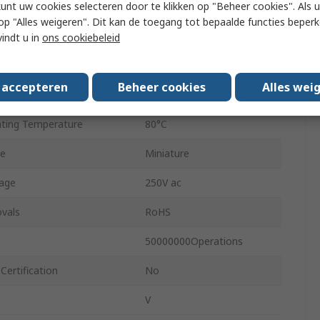
kunt uw cookies selecteren door te klikken op "Beheer cookies". Als u 
ration
SPDT
 u op "Alles weigeren". Dit kan de toegang tot bepaalde functies beper
IP40
vindt u in
ons cookiebeleid
0.59N
s accepteren
Beheer cookies
Alles wei
ing Temperature
-25°C
ting Temperature
80°C
pe
Miniature
tage
250V ac
vals
RoHS
50000000Operations
Certification
No
V