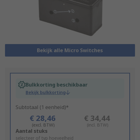
Bekijk alle Micro Switches
Bulkkorting beschikbaar
Bekijk bulkkorting
Subtotaal (1 eenheid)*
€ 28,46
€ 34,44
(excl. BTW)
(incl. BTW)
Add
Aantal stuks
to
selecteer of typ hoeveelheid