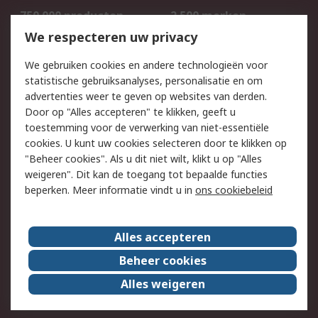
750.000 producten
2.500 merken
Bestellen
Inkoopoplossingen
We respecteren uw privacy
Retouren
Technisch advies
We gebruiken cookies en andere technologieën voor
Track & Trace
statistische gebruiksanalyses, personalisatie en om
advertenties weer te geven op websites van derden.
Wettelijk
Door op "Alles accepteren" te klikken, geeft u
toestemming voor de verwerking van niet-essentiële
Cookiebeleid
Email veiligheid
cookies. U kunt uw cookies selecteren door te klikken op
Privacybeleid
Websitevoorwaarden
"Beheer cookies". Als u dit niet wilt, klikt u op "Alles
weigeren". Dit kan de toegang tot bepaalde functies
Algemene
beperken. Meer informatie vindt u in
ons cookiebeleid
verkoopvoorwaarden
Over RS
Alles accepteren
RS Group
Over ons
Beheer cookies
RS wereldwijd
Werken bij RS
Alles weigeren
ESG