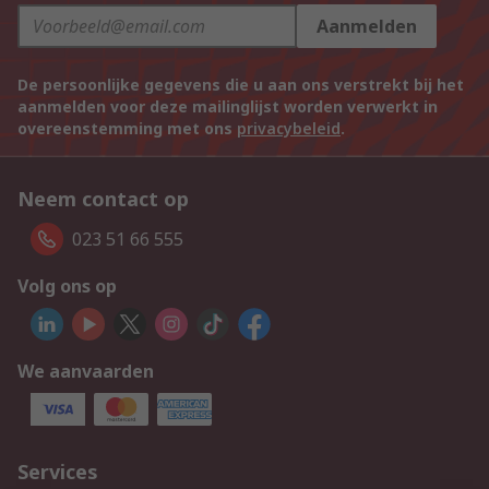
Aanmelden
De persoonlijke gegevens die u aan ons verstrekt bij het
aanmelden voor deze mailinglijst worden verwerkt in
overeenstemming met ons
privacybeleid
.
Neem contact op
023 51 66 555
Volg ons op
We aanvaarden
Services