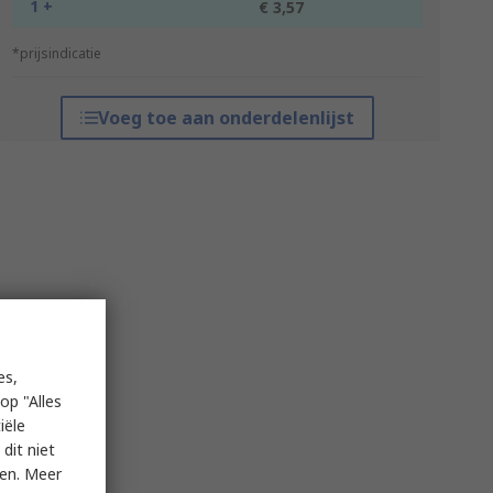
1 +
€ 3,57
*prijsindicatie
Voeg toe aan onderdelenlijst
es,
op "Alles
iële
dit niet
ken. Meer