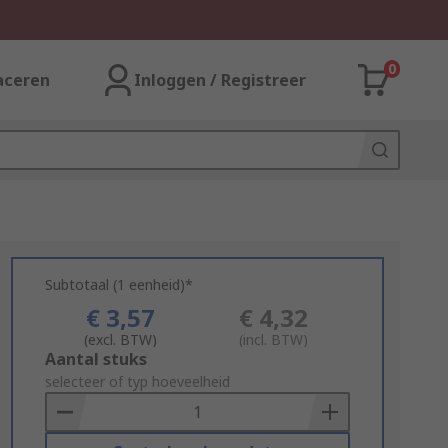
0
aceren
Inloggen / Registreer
Subtotaal (1 eenheid)*
€ 3,57
€ 4,32
(excl. BTW)
(incl. BTW)
Add
Aantal stuks
to
selecteer of typ hoeveelheid
Basket