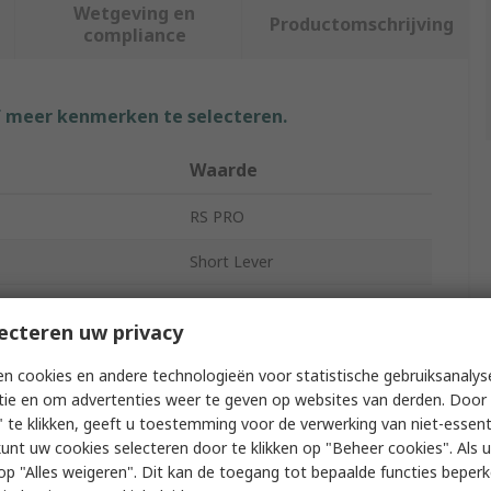
Wetgeving en
Productomschrijving
compliance
f meer kenmerken te selecteren.
Waarde
RS PRO
Short Lever
Micro Switch
ecteren uw privacy
Quick Connect
n cookies en andere technologieën voor statistische gebruiksanalys
tion
SPCO
tie en om advertenties weer te geven op websites van derden. Door 
 te klikken, geeft u toestemming voor de verwerking van niet-essent
Glass Filled Thermoplastic
kunt uw cookies selecteren door te klikken op "Beheer cookies". Als u 
 u op "Alles weigeren". Dit kan de toegang tot bepaalde functies beper
400g