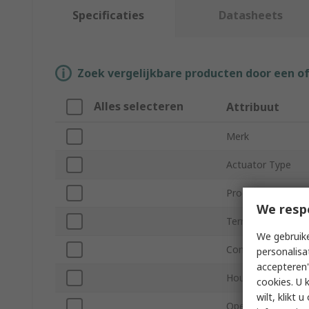
Specificaties
Datasheets
Zoek vergelijkbare producten door een o
Alles selecteren
Attribuut
Merk
Actuator Type
Product Type
We resp
Terminal Type
We gebruike
Contact Configura
personalisa
accepteren"
Housing Material
cookies. U 
wilt, klikt
Operating Force