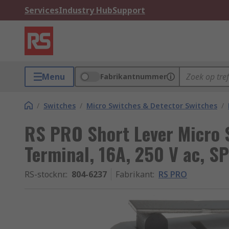
Services
Industry Hub
Support
Menu
Fabrikantnummer
/
Switches
/
Micro Switches & Detector Switches
/
RS PRO Short Lever Micro 
Terminal, 16A, 250 V ac, S
RS-stocknr.
:
804-6237
Fabrikant
:
RS PRO