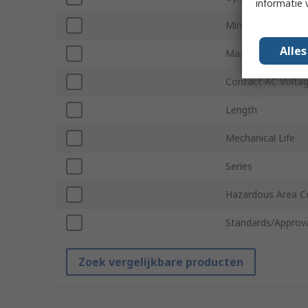
informatie 
Minimum Operati
Alle
Maximum Operati
Contact AC Volta
Length
Mechanical Life
Series
Hazardous Area Ce
Standards/Approv
Zoek vergelijkbare producten