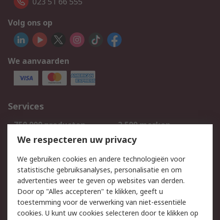
023 51 66 555
Volg ons op
We aanvaarden
Services
750.000 producten
2.500 merken
Bestellen
Inkoopoplossingen
We respecteren uw privacy
Retouren
Technisch advies
We gebruiken cookies en andere technologieën voor
Track & Trace
statistische gebruiksanalyses, personalisatie en om
advertenties weer te geven op websites van derden.
Wettelijk
Door op "Alles accepteren" te klikken, geeft u
toestemming voor de verwerking van niet-essentiële
Cookiebeleid
Email veiligheid
cookies. U kunt uw cookies selecteren door te klikken op