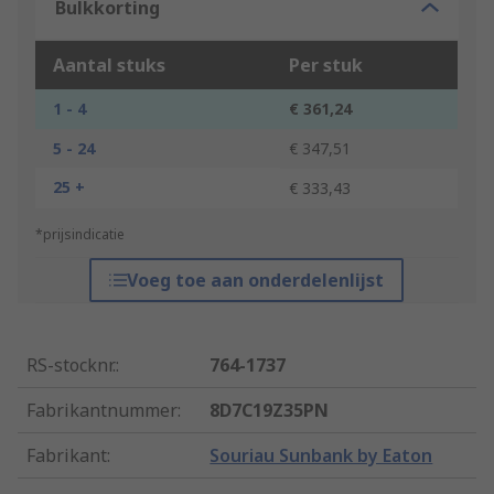
Bulkkorting
Aantal stuks
Per stuk
1 - 4
€ 361,24
5 - 24
€ 347,51
25 +
€ 333,43
*prijsindicatie
Voeg toe aan onderdelenlijst
RS-stocknr.
:
764-1737
Fabrikantnummer
:
8D7C19Z35PN
Fabrikant
:
Souriau Sunbank by Eaton