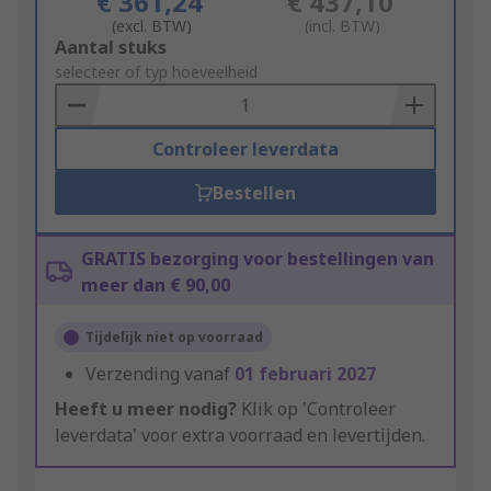
€ 361,24
€ 437,10
(excl. BTW)
(incl. BTW)
Add
Aantal stuks
to
selecteer of typ hoeveelheid
Basket
Controleer leverdata
Bestellen
GRATIS bezorging voor bestellingen van
meer dan € 90,00
Tijdelijk niet op voorraad
Verzending vanaf
01 februari 2027
Heeft u meer nodig?
Klik op 'Controleer
leverdata' voor extra voorraad en levertijden.