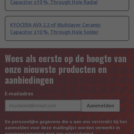
Capacitor ±10 %, Through Hole Radial
KYOCERA AVX 2.2 nF Multilayer Ceramic
Capacitor ±10 %, Through Hole Solder
Wees als eerste op de hoogte van
onze nieuwste producten en
aanbiedingen
E-mailadres
Aanmelden
De persoonlijke gegevens die u aan ons verstrekt bij het
aanmelden voor deze mailinglijst worden verwerkt in
overeenstemming met ons
privacybeleid
.