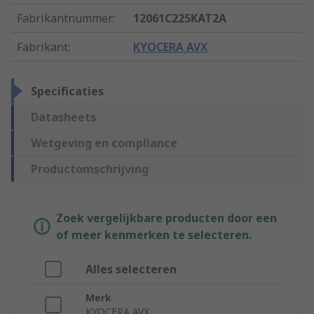
Fabrikantnummer
:
12061C225KAT2A
Fabrikant
:
KYOCERA AVX
Specificaties
Datasheets
Wetgeving en compliance
Productomschrijving
Zoek vergelijkbare producten door een
of meer kenmerken te selecteren.
Alles selecteren
Merk
KYOCERA AVX