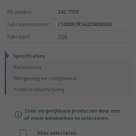
RS-stocknr.
:
242-7353
Fabrikantnummer
:
C1608X7R1A225K080AE
Fabrikant
:
TDK
Specificaties
Datasheets
Wetgeving en compliance
Productomschrijving
Zoek vergelijkbare producten door een
of meer kenmerken te selecteren.
Alles selecteren