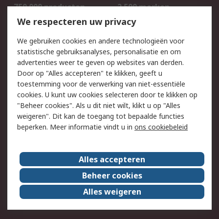
750.000 producten
2.500 merken
Bestellen
Inkoopoplossingen
We respecteren uw privacy
Retouren
Technisch advies
We gebruiken cookies en andere technologieën voor
Track & Trace
statistische gebruiksanalyses, personalisatie en om
advertenties weer te geven op websites van derden.
Wettelijk
Door op "Alles accepteren" te klikken, geeft u
toestemming voor de verwerking van niet-essentiële
Cookiebeleid
Email veiligheid
cookies. U kunt uw cookies selecteren door te klikken op
Privacybeleid
Websitevoorwaarden
"Beheer cookies". Als u dit niet wilt, klikt u op "Alles
weigeren". Dit kan de toegang tot bepaalde functies
Algemene
beperken. Meer informatie vindt u in
ons cookiebeleid
verkoopvoorwaarden
Over RS
Alles accepteren
RS Group
Over ons
Beheer cookies
RS wereldwijd
Werken bij RS
Alles weigeren
ESG