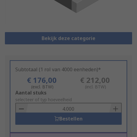
Bekijk deze categorie
Subtotaal (1 rol van 4000 eenheden)*
€ 176,00
€ 212,00
(excl. BTW)
(incl. BTW)
Add
Aantal stuks
to
selecteer of typ hoeveelheid
Basket
Bestellen