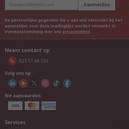
Aanmelden
De persoonlijke gegevens die u aan ons verstrekt bij het
aanmelden voor deze mailinglijst worden verwerkt in
overeenstemming met ons
privacybeleid
.
Neem contact op
023 51 66 555
Volg ons op
We aanvaarden
Services