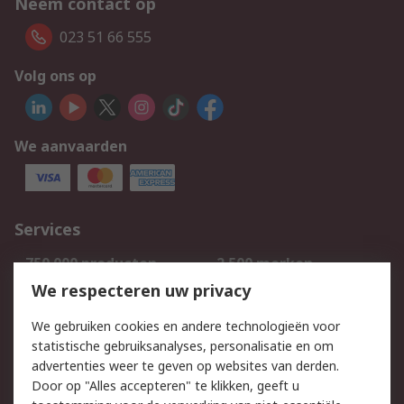
Neem contact op
023 51 66 555
Volg ons op
We aanvaarden
Services
750.000 producten
2.500 merken
Bestellen
Inkoopoplossingen
We respecteren uw privacy
Retouren
Technisch advies
We gebruiken cookies en andere technologieën voor
Track & Trace
statistische gebruiksanalyses, personalisatie en om
advertenties weer te geven op websites van derden.
Wettelijk
Door op "Alles accepteren" te klikken, geeft u