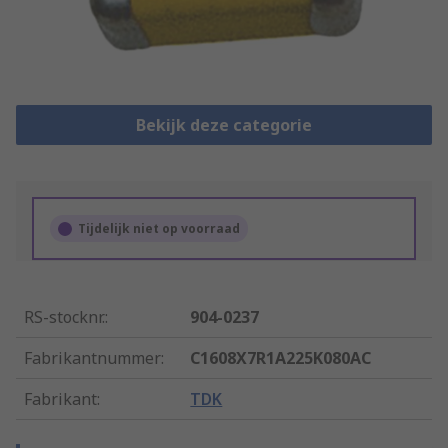
Bekijk deze categorie
Tijdelijk niet op voorraad
RS-stocknr.
:
904-0237
Fabrikantnummer
:
C1608X7R1A225K080AC
Fabrikant
:
TDK