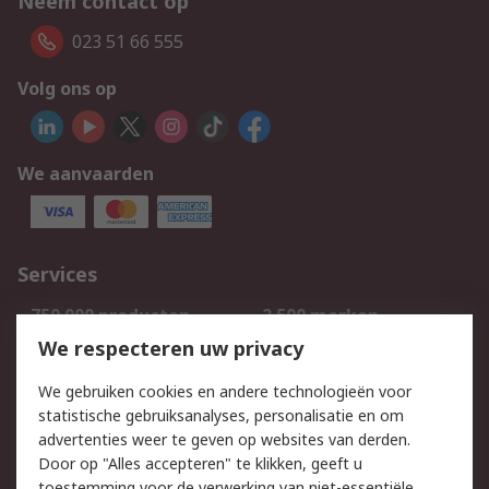
Neem contact op
023 51 66 555
Volg ons op
We aanvaarden
Services
750.000 producten
2.500 merken
Bestellen
Inkoopoplossingen
We respecteren uw privacy
Retouren
Technisch advies
We gebruiken cookies en andere technologieën voor
Track & Trace
statistische gebruiksanalyses, personalisatie en om
advertenties weer te geven op websites van derden.
Wettelijk
Door op "Alles accepteren" te klikken, geeft u
toestemming voor de verwerking van niet-essentiële