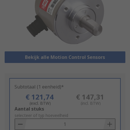
Bekijk alle Motion Control Sensors
Subtotaal (1 eenheid)*
€ 121,74
€ 147,31
(excl. BTW)
(incl. BTW)
Add
Aantal stuks
to
selecteer of typ hoeveelheid
Basket