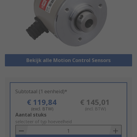
Bekijk alle Motion Control Sensors
Subtotaal (1 eenheid)*
€ 119,84
€ 145,01
(excl. BTW)
(incl. BTW)
Add
Aantal stuks
to
selecteer of typ hoeveelheid
Basket