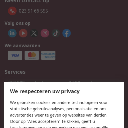
Neem contact op
023 51 66 555
Volg ons op
We aanvaarden
Services
750.000 producten
2.500 merken
Bestellen
Inkoopoplossingen
We respecteren uw privacy
Retouren
Technisch advies
We gebruiken cookies en andere technologieën voor
Track & Trace
statistische gebruiksanalyses, personalisatie en om
advertenties weer te geven op websites van derden.
Wettelijk
Door op "Alles accepteren" te klikken, geeft u
toestemming voor de verwerking van niet-essentiële