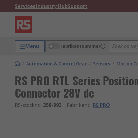
Services
Industry Hub
Support
Menu
Fabrikantnummer
/
Automation & Control Gear
/
Sensors
/
Motion Co
RS PRO RTL Series Position
Connector 28V dc
RS-stocknr.
:
358-993
Fabrikant
:
RS PRO