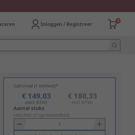
0
aceren
Inloggen / Registreer
Subtotaal (1 eenheid)*
€ 149,03
€ 180,33
(excl. BTW)
(incl. BTW)
Add
Aantal stuks
to
selecteer of typ hoeveelheid
Basket