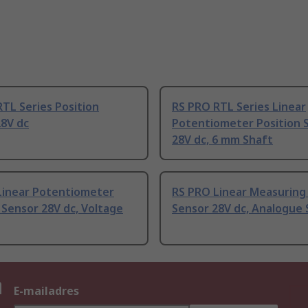
TL Series Position
RS PRO RTL Series Linear
28V dc
Potentiometer Position 
28V dc, 6 mm Shaft
Linear Potentiometer
RS PRO Linear Measuring 
 Sensor 28V dc, Voltage
Sensor 28V dc, Analogue 
n
E-mailadres