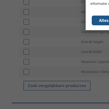
IP Rating
informatie 
Maximum Supply 
Alle
Overall Depth
Standards/Approv
Overall Height
Overall Width
Maximum Operat
Resistance Toler
Zoek vergelijkbare producten