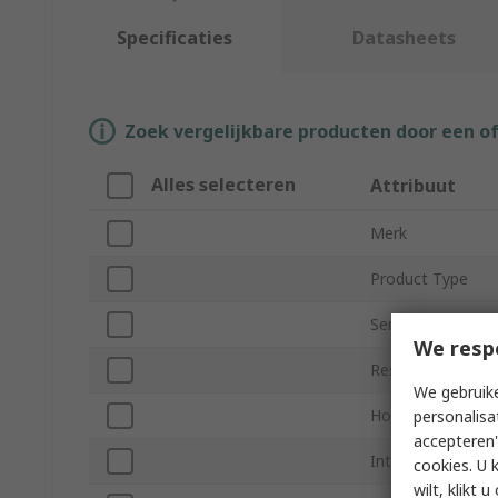
Specificaties
Datasheets
Zoek vergelijkbare producten door een o
Alles selecteren
Attribuut
Merk
Product Type
Series
We resp
Resistance
We gebruike
Housing Material
personalisa
accepteren"
Interface Type
cookies. U 
wilt, klikt