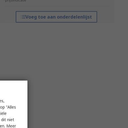
*prijsindicatie
Voeg toe aan onderdelenlijst
es,
op "Alles
iële
dit niet
ken. Meer