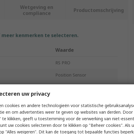
Wetgeving en
Productomschrijving
compliance
f meer kenmerken te selecteren.
Waarde
RS PRO
Position Sensor
RTL
ecteren uw privacy
5kΩ
n cookies en andere technologieën voor statistische gebruiksanalys
Anodised Aluminium
tie en om advertenties weer te geven op websites van derden. Door 
 te klikken, geeft u toestemming voor de verwerking van niet-essent
4-Pin Connector
kunt uw cookies selecteren door te klikken op "Beheer cookies". Als u 
 u op "Alles weigeren". Dit kan de toegang tot bepaalde functies beper