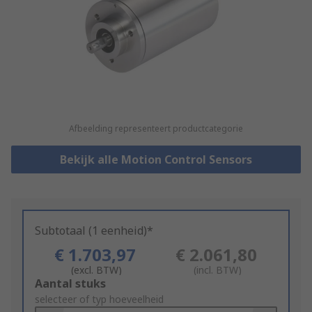
Afbeelding representeert productcategorie
Bekijk alle Motion Control Sensors
Subtotaal (1 eenheid)*
€ 1.703,97
€ 2.061,80
(excl. BTW)
(incl. BTW)
Add
Aantal stuks
to
selecteer of typ hoeveelheid