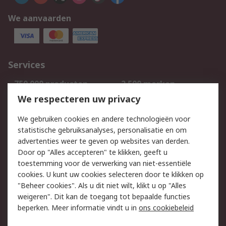
We aanvaarden
Services
750.000 producten
2.500 merken
Bestellen
Inkoopoplossingen
We respecteren uw privacy
Retouren
Technisch advies
We gebruiken cookies en andere technologieën voor
Track & Trace
statistische gebruiksanalyses, personalisatie en om
advertenties weer te geven op websites van derden.
Wettelijk
Door op "Alles accepteren" te klikken, geeft u
toestemming voor de verwerking van niet-essentiële
Cookiebeleid
Email veiligheid
cookies. U kunt uw cookies selecteren door te klikken op
Privacybeleid
Websitevoorwaarden
"Beheer cookies". Als u dit niet wilt, klikt u op "Alles
weigeren". Dit kan de toegang tot bepaalde functies
Algemene
beperken. Meer informatie vindt u in
ons cookiebeleid
verkoopvoorwaarden