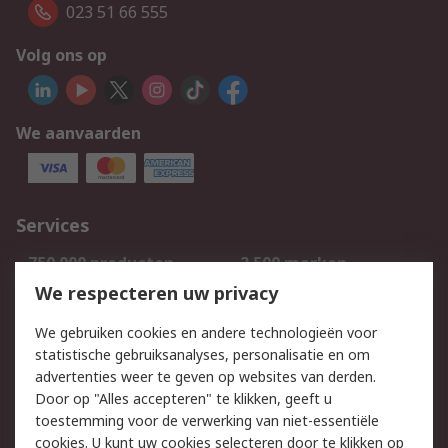
023 51 66 555
Volg ons op
We aanvaarden
Services
750.000 producten
2.500 merken
Bestellen
Inkoopoplossingen
We respecteren uw privacy
Retouren
Technisch advies
We gebruiken cookies en andere technologieën voor
Track & Trace
statistische gebruiksanalyses, personalisatie en om
advertenties weer te geven op websites van derden.
Wettelijk
Door op "Alles accepteren" te klikken, geeft u
toestemming voor de verwerking van niet-essentiële
Cookiebeleid
Email veiligheid
cookies. U kunt uw cookies selecteren door te klikken op