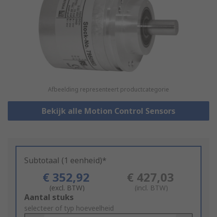
Afbeelding representeert productcategorie
Bekijk alle Motion Control Sensors
Subtotaal (1 eenheid)*
€ 352,92
€ 427,03
(excl. BTW)
(incl. BTW)
Add
Aantal stuks
to
selecteer of typ hoeveelheid