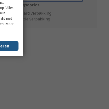
es,
Verpakkingsopties
op "Alles
Standaard verpakking
iële
dit niet
Productie verpakking
ken. Meer
geren