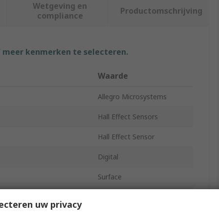
Wetgeving en
Productomschrijving
compliance
f meer kenmerken te selecteren.
Waarde
Allegro Microsystems
Hall Effect Sensors
Hall Effect Sensor
Digital
Surface
Omnipolar
ecteren uw privacy
 Voltage
3V