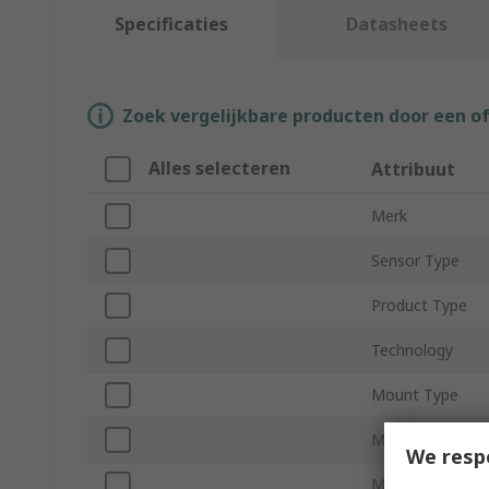
Specificaties
Datasheets
Zoek vergelijkbare producten door een o
Alles selecteren
Attribuut
Merk
Sensor Type
Product Type
Technology
Mount Type
Magnetic Type
We resp
Minimum Supply