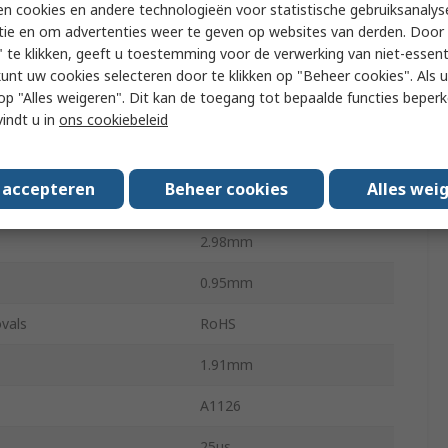
n cookies en andere technologieën voor statistische gebruiksanalys
tie en om advertenties weer te geven op websites van derden. Door 
 Voltage
24V
 te klikken, geeft u toestemming voor de verwerking van niet-essent
kunt uw cookies selecteren door te klikken op "Beheer cookies". Als u 
SOT-23
 u op "Alles weigeren". Dit kan de toegang tot bepaalde functies beper
ing Temperature
-40°C
vindt u in
ons cookiebeleid
ing Temperature
150°C
s accepteren
Beheer cookies
Alles wei
3
2.98mm
0.95mm
vals
RoHS
1.91mm
A1126
25μs