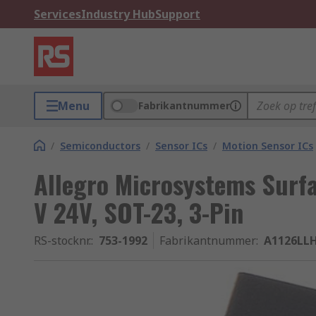
Services
Industry Hub
Support
Menu
Fabrikantnummer
/
Semiconductors
/
Sensor ICs
/
Motion Sensor ICs
Allegro Microsystems Surfa
V 24V, SOT-23, 3-Pin
RS-stocknr.
:
753-1992
Fabrikantnummer
:
A1126LL