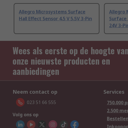
Allegro Microsystems Surface
Allegro 
Hall Effect Sensor 4.5 V 5.5V 3-Pin
Surface 
24V 3-Pi
Wees als eerste op de hoogte va
onze nieuwste producten en
aanbiedingen
Neem contact op
Services
023 51 66 555
750.000 
2.500 me
Volg ons op
Bestelle
Inkoopop