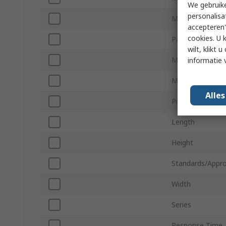
We gebruike
personalisa
Maximum Supply
accepteren"
cookies. U 
Package Type
wilt, klikt
Minimum Operat
informatie 
Maximum Operat
Alle
Pin Count
Length
Height
Standards/Appro
Width
Series
Response Time