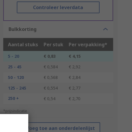
Controleer leverdata
Bulkkorting
Aantal stuks
Per stuk
Per verpakking*
5 - 20
€ 0,83
€ 4,15
25 - 45
€ 0,584
€ 2,92
50 - 120
€ 0,568
€ 2,84
125 - 245
€ 0,554
€ 2,77
250 +
€ 0,54
€ 2,70
*prijsindicatie
Voeg toe aan onderdelenlijst