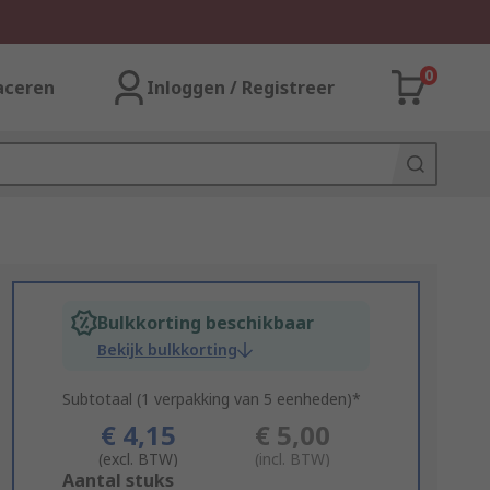
0
aceren
Inloggen / Registreer
Bulkkorting beschikbaar
Bekijk bulkkorting
Subtotaal (1 verpakking van 5 eenheden)*
€ 4,15
€ 5,00
(excl. BTW)
(incl. BTW)
Add
Aantal stuks