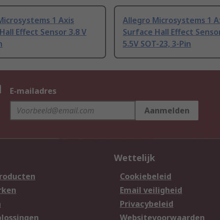
Microsystems 1 Axis
Allegro Microsystems 1 A
Hall Effect Sensor 3.8 V
Surface Hall Effect Sensor
n
5.5V SOT-23, 3-Pin
n
E-mailadres
Aanmelden
Wettelijk
producten
Cookiebeleid
rken
Email veiligheid
n
Privacybeleid
lossingen
Websitevoorwaarden