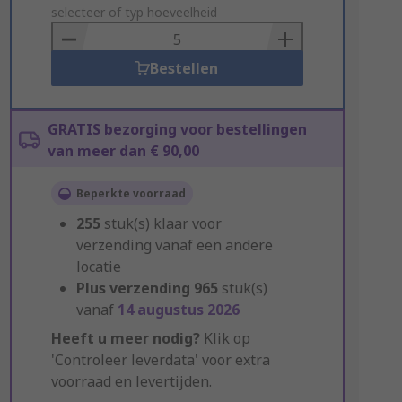
to
selecteer of typ hoeveelheid
Basket
Bestellen
GRATIS bezorging voor bestellingen
van meer dan € 90,00
Beperkte voorraad
255
stuk(s) klaar voor
verzending vanaf een andere
locatie
Plus verzending
965
stuk(s)
vanaf
14 augustus 2026
Heeft u meer nodig?
Klik op
'Controleer leverdata' voor extra
voorraad en levertijden.