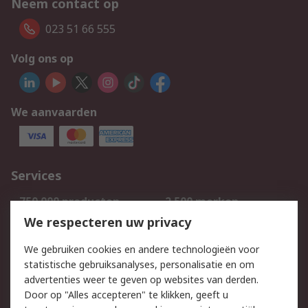
Neem contact op
023 51 66 555
Volg ons op
We aanvaarden
Services
750.000 producten
2.500 merken
Bestellen
Inkoopoplossingen
We respecteren uw privacy
Retouren
Technisch advies
We gebruiken cookies en andere technologieën voor
Track & Trace
statistische gebruiksanalyses, personalisatie en om
advertenties weer te geven op websites van derden.
Wettelijk
Door op "Alles accepteren" te klikken, geeft u