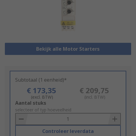
Bekijk alle Motor Starters
Subtotaal (1 eenheid)*
€ 173,35
€ 209,75
(excl. BTW)
(incl. BTW)
Add
Aantal stuks
to
selecteer of typ hoeveelheid
Basket
Controleer leverdata