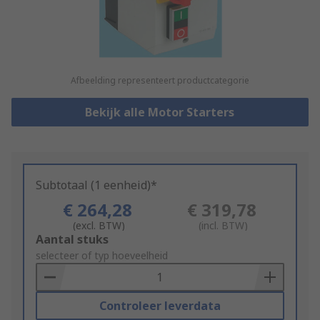
Afbeelding representeert productcategorie
Bekijk alle Motor Starters
Subtotaal (1 eenheid)*
€ 264,28
€ 319,78
(excl. BTW)
(incl. BTW)
Add
Aantal stuks
to
selecteer of typ hoeveelheid
Basket
Controleer leverdata