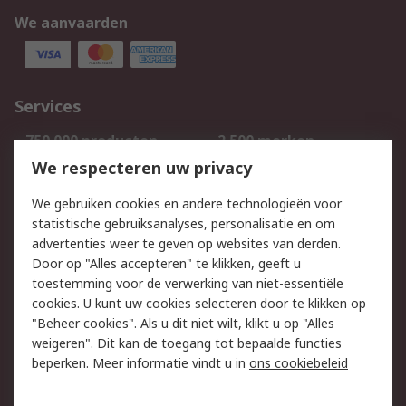
We aanvaarden
Services
750.000 producten
2.500 merken
Bestellen
Inkoopoplossingen
We respecteren uw privacy
Retouren
Technisch advies
We gebruiken cookies en andere technologieën voor
Track & Trace
statistische gebruiksanalyses, personalisatie en om
advertenties weer te geven op websites van derden.
Wettelijk
Door op "Alles accepteren" te klikken, geeft u
toestemming voor de verwerking van niet-essentiële
Cookiebeleid
Email veiligheid
cookies. U kunt uw cookies selecteren door te klikken op
Privacybeleid
Websitevoorwaarden
"Beheer cookies". Als u dit niet wilt, klikt u op "Alles
weigeren". Dit kan de toegang tot bepaalde functies
Algemene
beperken. Meer informatie vindt u in
ons cookiebeleid
verkoopvoorwaarden