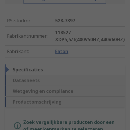
RS-stocknr.
:
528-7397
118527
Fabrikantnummer
:
XDP5,5/I(400V50HZ,440V60HZ)
Fabrikant
:
Eaton
Specificaties
Datasheets
Wetgeving en compliance
Productomschrijving
Zoek vergelijkbare producten door een
of meer kenmerken te selecteren.